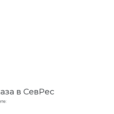
аза в СевРес
те: