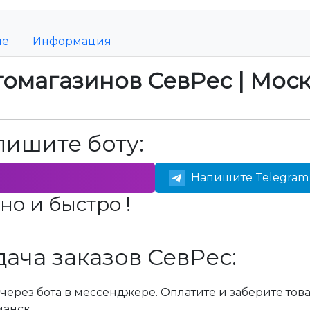
ие
Информация
томагазинов СевРес | Мос
пишите боту:
Напишите Telegram 
но и быстро !
ача заказов СевРес:
через бота в мессенджере. Оплатите и заберите тов
манск.