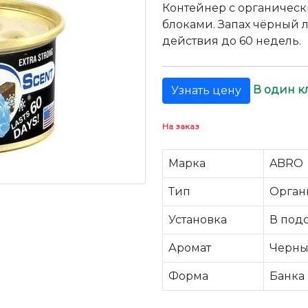
Контейнер с органичес
блоками. Запах чёрный 
действия до 60 недель.
В один к
Узнать цену
На заказ
Марка
ABRO
Тип
Орган
Установка
В под
Аромат
Черны
Форма
Банка