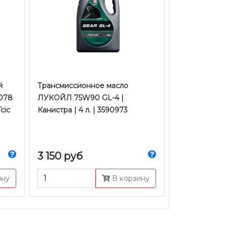
й
Трансмиссионное масло
HD78
ЛУКОЙЛ 75W90 GL-4 |
cic
Канистра | 4 л. | 3590973
3 150 руб
ину
В корзину