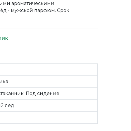
кими ароматическими
лёд - мужской парфюм. Срок
лик
ика
стаканник; Под сидение
й лед