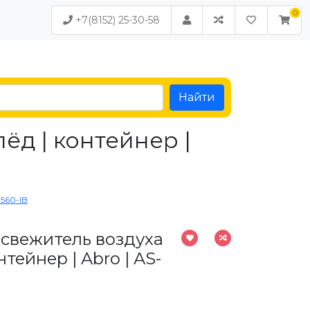
+7(8152) 25-30-58
Найти
ёд | контейнер |
-560-IB
освежитель воздуха
нтейнер | Abro | AS-