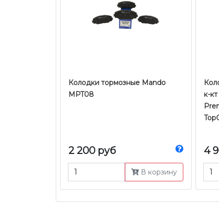
Колодки тормозные Mando
Кол
MPT08
к-кт
Prem
Top
2 200 руб
4 
В корзину