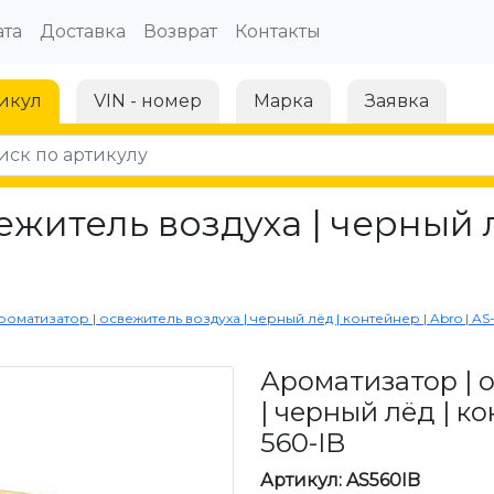
та
Доставка
Возврат
Контакты
икул
VIN - номер
Марка
Заявка
ежитель воздуха | черный л
роматизатор | освежитель воздуха | черный лёд | контейнер | Abro | AS
Ароматизатор | 
| черный лёд | ко
560-IB
Артикул: AS560IB