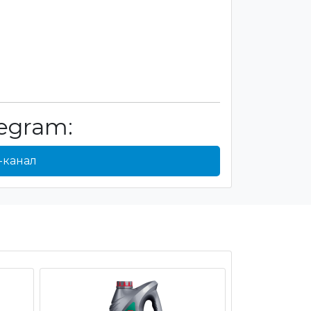
egram:
-канал