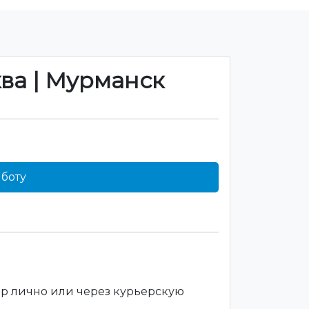
ква | Мурманск
боту
ар лично или через курьерскую