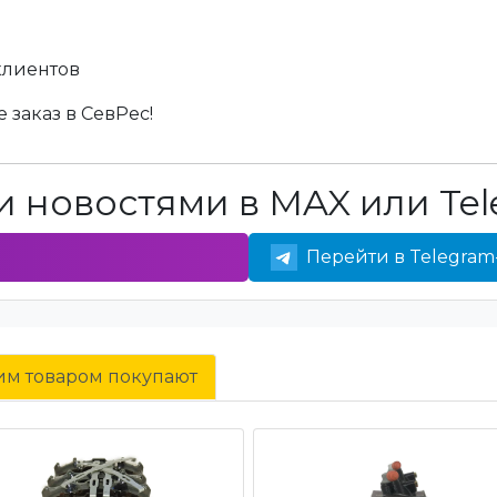
клиентов
 заказ в СевРес!
 новостями в MAX или Tel
Перейти в Telegram
тим товаром покупают