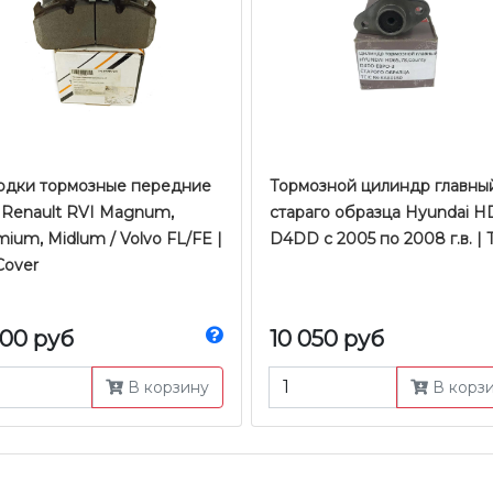
одки тормозные передние
Тормозной цилиндр главны
 Renault RVI Magnum,
стараго образца Hyundai 
ium, Midlum / Volvo FL/FE |
D4DD с 2005 по 2008 г.в. | T
Cover
900 руб
10 050 руб
В корзину
В корз