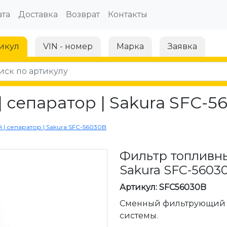
та
Доставка
Возврат
Контакты
икул
VIN - номер
Марка
Заявка
 сепаратор | Sakura SFC-5
 | сепаратор | Sakura SFC-56030B
Фильтр топливны
Sakura SFC-5603
Артикул: SFC56030B
Сменный фильтрующий 
системы.