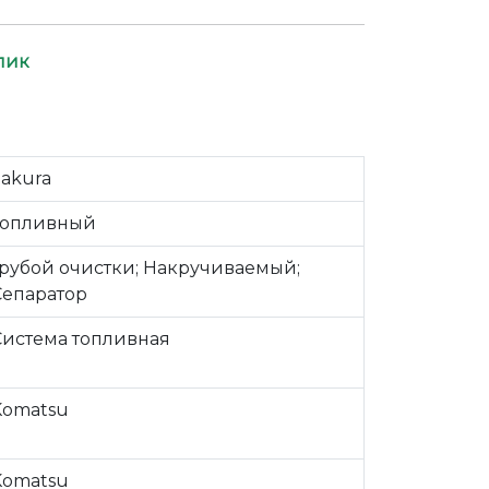
лик
Sakura
Топливный
Грубой очистки; Накручиваемый;
Сепаратор
Система топливная
Komatsu
Komatsu