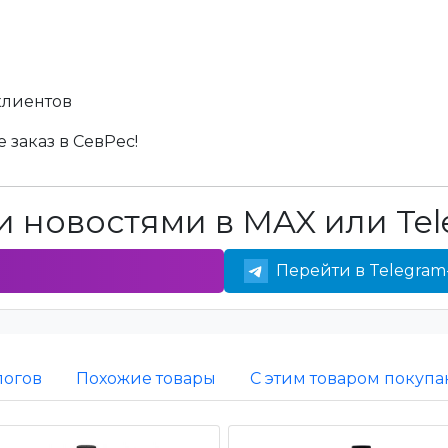
клиентов
 заказ в СевРес!
 новостями в MAX или Tel
Перейти в Telegram
логов
Похожие товары
С этим товаром покупа