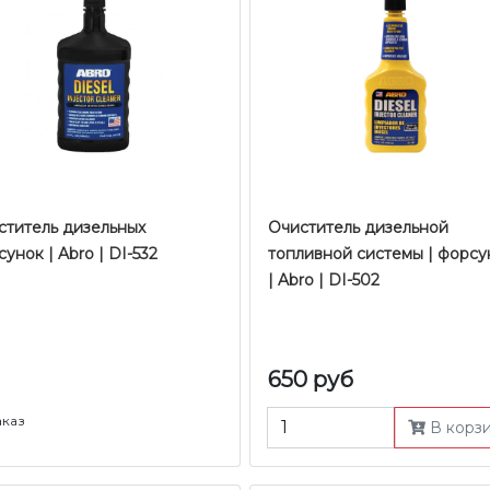
ститель дизельных
Очиститель дизельной
унок | Abro | DI-532
топливной системы | форсу
| Abro | DI-502
650 руб
аказ
В корз