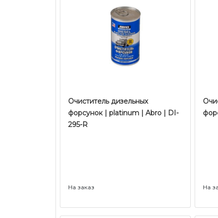
Очиститель дизельных
Очи
форсунок | platinum | Abro | DI-
форс
295-R
На заказ
На з