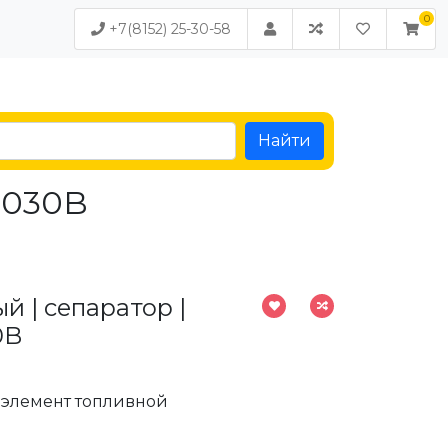
+7(8152) 25-30-58
Найти
6030B
й | сепаратор |
0B
элемент топливной