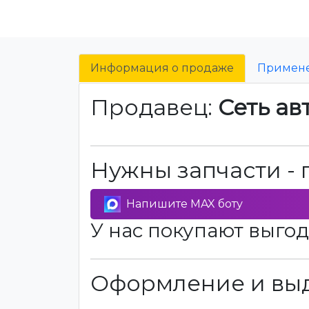
Информация о продаже
Примен
Продавец:
Сеть ав
Нужны запчасти - 
Напишите MAX боту
У нас покупают выгод
Оформление и выд