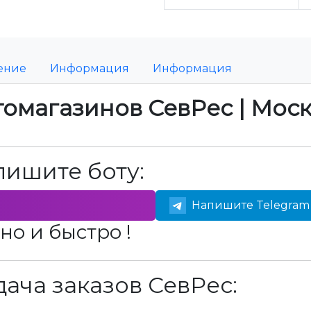
ение
Информация
Информация
томагазинов СевРес | Мос
пишите боту:
Напишите Telegram 
но и быстро !
ача заказов СевРес: