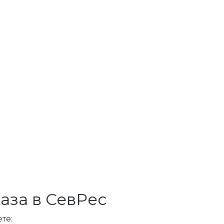
аза в СевРес
те: