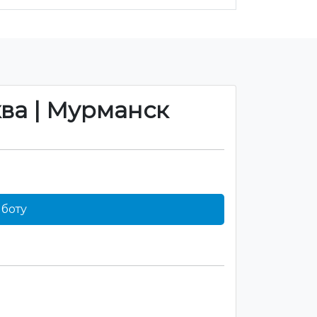
ква | Мурманск
боту