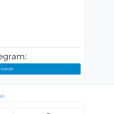
egram:
-канал
ют