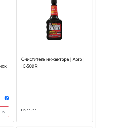
Очиститель инжектора | Abro |
нок
IC-509R
На заказ
ину