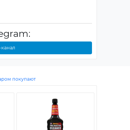
egram:
-канал
варом покупают