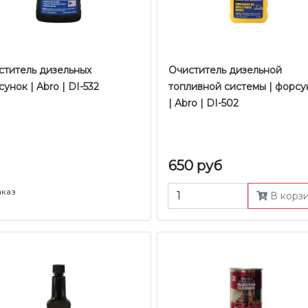
ститель дизельных
Очиститель дизельной
унок | Abro | DI-532
топливной системы | форсу
| Abro | DI-502
650 руб
аказ
В корз