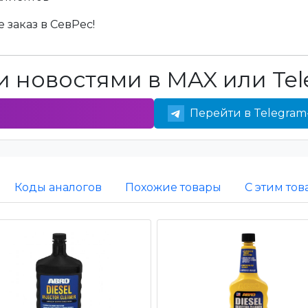
 заказ в СевРес!
 новостями в MAX или Tel
Перейти в Telegram
Коды аналогов
Похожие товары
С этим то