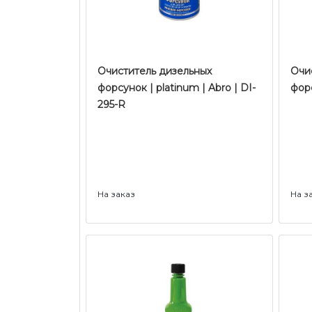
Очиститель дизельных
Очи
форсунок | platinum | Abro | DI-
форс
295-R
На заказ
На з