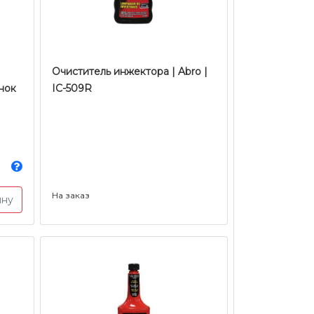
Очиститель инжектора | Abro |
нок
IC-509R
На заказ
ину