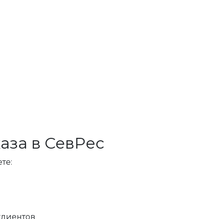
аза в СевРес
те:
клиентов