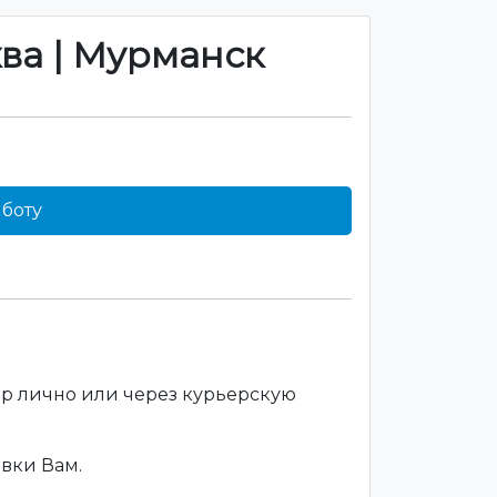
ква | Мурманск
боту
ар лично или через курьерскую
вки Вам.