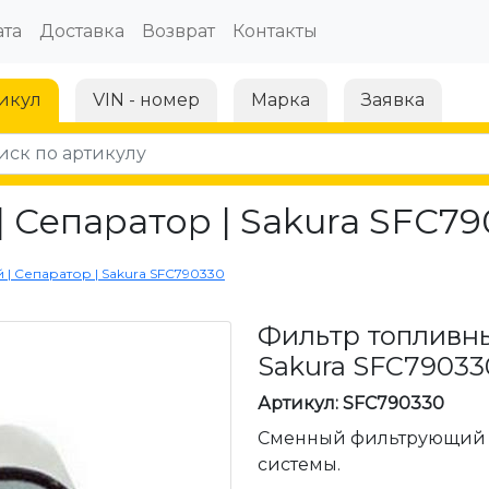
та
Доставка
Возврат
Контакты
икул
VIN - номер
Марка
Заявка
 Сепаратор | Sakura SFC7
 | Сепаратор | Sakura SFC790330
Фильтр топливны
Sakura SFC79033
Артикул: SFC790330
Сменный фильтрующий 
системы.