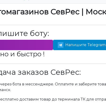
томагазинов СевРес | Мос
пишите боту:
Напишите Telegram 
но и быстро !
ача заказов СевРес:
через бота в мессенджере. Оплатите и заберите тов
манск.
сплатно доставим товар до терминала ТК для отпра