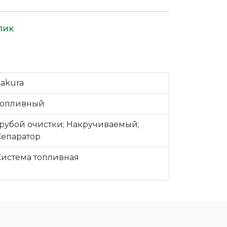
лик
Sakura
Топливный
Грубой очистки; Накручиваемый;
Сепаратор
Система топливная