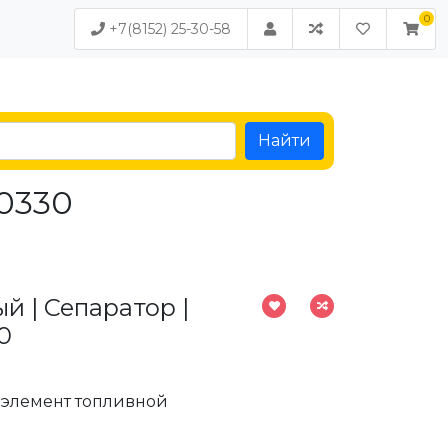
+7(8152) 25-30-58
Найти
90330
й | Сепаратор |
0
элемент топливной