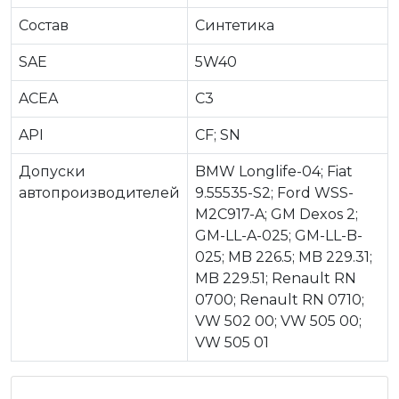
Состав
Синтетика
SAE
5W40
ACEA
C3
API
CF; SN
Допуски
BMW Longlife-04; Fiat
автопроизводителей
9.55535-S2; Ford WSS-
M2C917-A; GM Dexos 2;
GM-LL-A-025; GM-LL-B-
025; MB 226.5; MB 229.31;
MB 229.51; Renault RN
0700; Renault RN 0710;
VW 502 00; VW 505 00;
VW 505 01