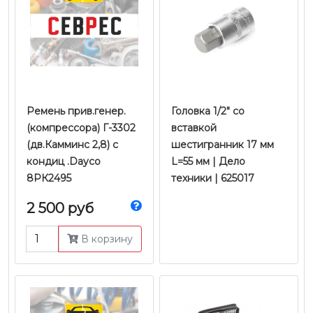
Ремень прив.генер.
Головка 1/2" со
(компрессора) Г-3302
вставкой
(дв.Камминс 2,8) с
шестигранник 17 мм
кондиц .Dayco
L=55 мм | Дело
8РК2495
техники | 625017
2 500 руб
В корзину