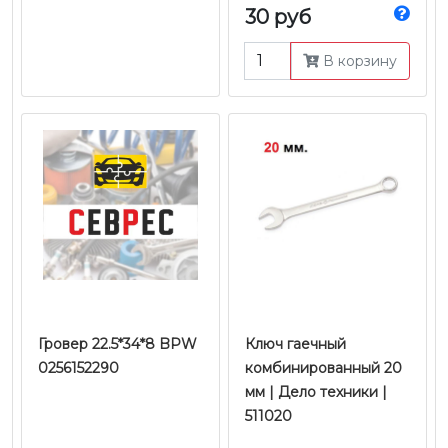
30 руб
В корзину
Гровер 22.5*34*8 BPW
Ключ гаечный
0256152290
комбинированный 20
мм | Дело техники |
511020