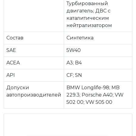
Турбированный
двигатель; ДВС c
каталитическим
нейтрализатором
Состав
Синтетика
SAE
5W40
ACEA
A3; B4
API
CF; SN
Допуски
BMW Longlife-98; MB
автопроизводителей
229.3; Porsche A40; VW
502 00; VW 505 00