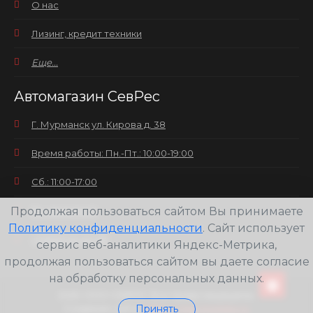
О нас
Лизинг, кредит техники
Еще...
Автомагазин СевРес
Г. Мурманск ул. Кирова д. 38
Время работы: Пн.-Пт.: 10:00-19:00
Сб.: 11:00-17:00
Продолжая пользоваться сайтом Вы принимаете
Вс.: выходной
Политику конфиденциальности
. Сайт использует
+7(8152) 25-30-58
сервис веб-аналитики Яндекс-Метрика,
продолжая пользоваться сайтом вы даете согласие
на обработку персональных данных.
2026
ООО СЕВРЕС Все права защищены.
Принять
Создание сайта
Web-студия pixelate.ru