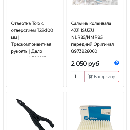
Отвертка Torx с
Сальник коленвала
отверстием T25х100
4JJ1 ISUZU
мм |
NLR85/NMR85
Трехкомпонентная
передний Оригинал
рукоять | Дело
8973826060
техники | 726025
2 050 руб
В корзину