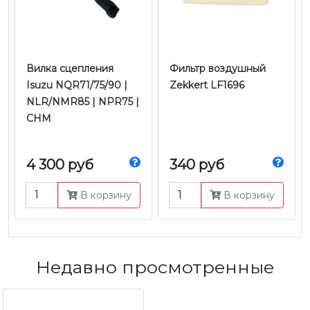
Вилка сцепления
Фильтр воздушный
Isuzu NQR71/75/90 |
Zekkert LF1696
NLR/NMR85 | NPR75 |
CHM
4 300 руб
340 руб
В корзину
В корзину
Недавно просмотренные