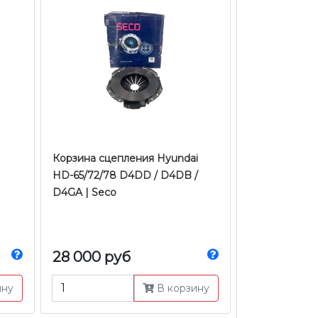
Корзина сцепления Hyundai
HD-65/72/78 D4DD / D4DB /
D4GA | Seco
28 000 руб
ину
В корзину