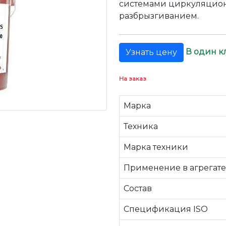
системами циркуляцион
разбрызгиванием.
В один к
Узнать цену
На заказ
Марка
Техника
Марка техники
Применение в агрегате
Состав
Спецификация ISO