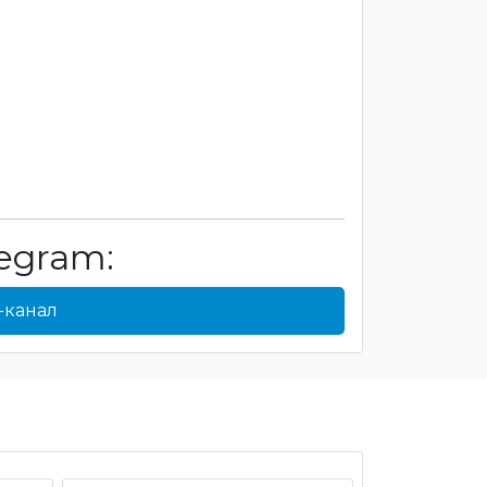
egram:
-канал