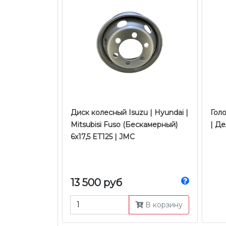
Диск колесный Isuzu | Hyundai |
Голо
Mitsubisi Fuso (Бескамерный)
| Де
6x17,5 ET125 | JMC
13 500 руб
В корзину