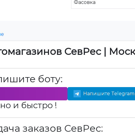
Фасовка
ие
томагазинов СевРес | Мос
пишите боту:
Напишите Telegram 
но и быстро !
ача заказов СевРес: