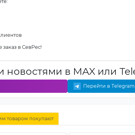
те:
клиентов
 заказ в СевРес!
 новостями в MAX или Tel
Перейти в Telegram
тим товаром покупают