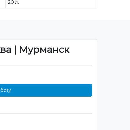
20 л.
ква | Мурманск
боту