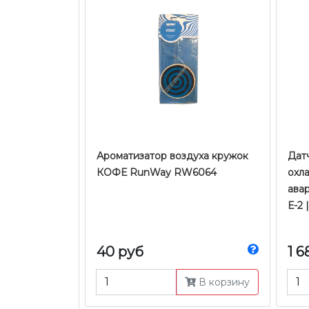
Ароматизатор воздуха кружок
Дат
КОФЕ RunWay RW6064
охл
ава
Е-2 
40 руб
1 6
В корзину