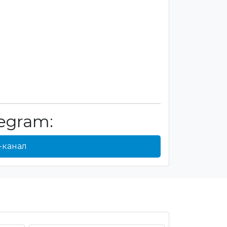
egram:
-канал