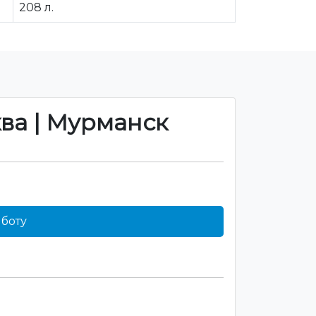
208 л.
ква | Мурманск
боту