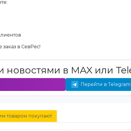
те:
клиентов
 заказ в СевРес!
 новостями в MAX или Tel
Перейти в Telegram
тим товаром покупают