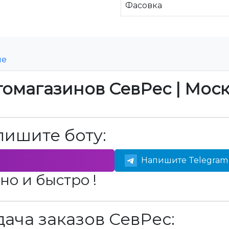
Фасовка
ие
томагазинов СевРес | Мос
пишите боту:
Напишите Telegram 
но и быстро !
ача заказов СевРес: