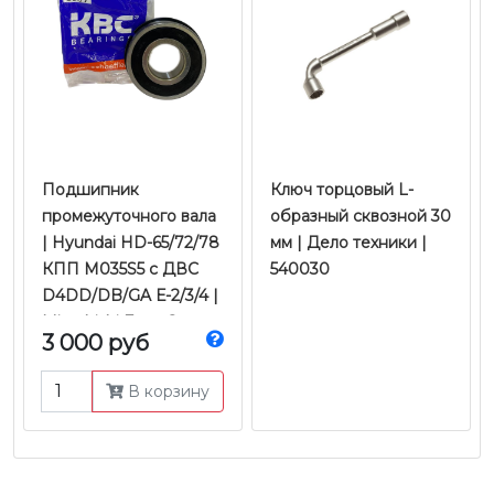
Подшипник
Ключ торцовый L-
промежуточного вала
образный сквозной 30
| Hyundai HD-65/72/78
мм | Дело техники |
КПП M035S5 с ДВС
540030
D4DD/DB/GA Е-2/3/4 |
Mitsubishi Fuso Canter
3 000 руб
FE85 4M50/4M51 Е-3/4
| KBC
В корзину