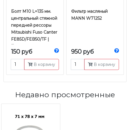
Болт M10 L=135 мм.
Фильтр масляный
центральный стяжной
MANN W71252
передней рессоры
Mitsubishi Fuso Canter
FE85D/FEB50/TF |
Zevs
150 руб
950 руб
В корзину
В корзину
Недавно просмотренные