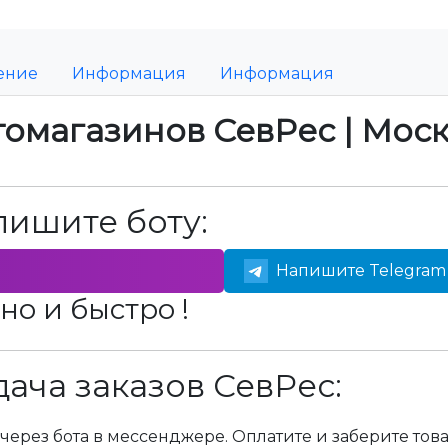
ение
Информация
Информация
томагазинов СевРес | Мос
пишите боту:
Напишите Telegram 
но и быстро !
ача заказов СевРес:
через бота в мессенджере. Оплатите и заберите тов