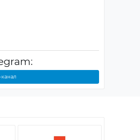
egram:
-канал