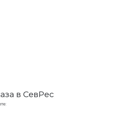
аза в СевРес
те: