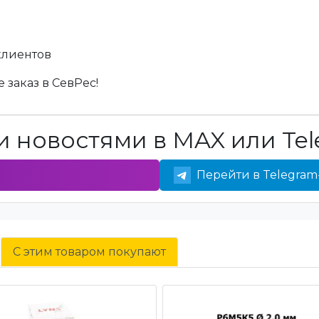
клиентов
 заказ в СевРес!
 новостями в MAX или Tel
Перейти в Telegram
С этим товаром покупают