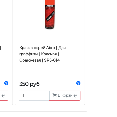
|
Краска спрей Abro | Для
граффити | Красная |
Оранжевая | SPS-014
350 руб
ину
В корзину