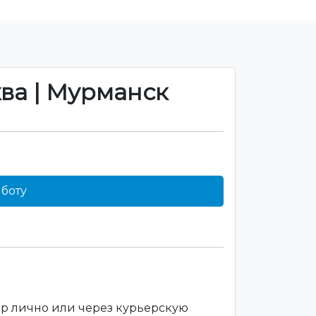
ква | Мурманск
боту
ар лично или через курьерскую