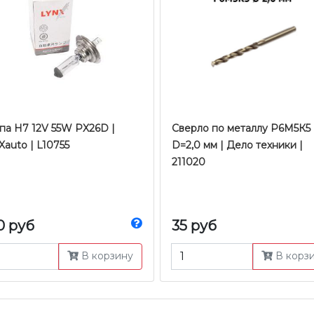
па H7 12V 55W PX26D |
Сверло по металлу Р6М5К5 
auto | L10755
D=2,0 мм | Дело техники |
211020
0 руб
35 руб
В корзину
В корз