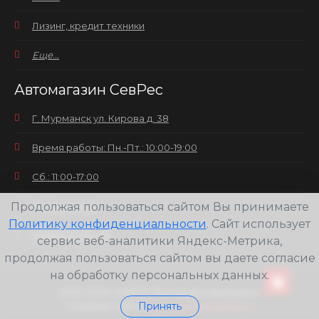
Лизинг, кредит техники
Еще...
Автомагазин СевРес
Г. Мурманск ул. Кирова д. 38
Время работы: Пн.-Пт.: 10:00-19:00
Сб.: 11:00-17:00
Продолжая пользоваться сайтом Вы принимаете
Вс.: выходной
Политику конфиденциальности
. Сайт использует
+7(8152) 25-30-58
сервис веб-аналитики Яндекс-Метрика,
продолжая пользоваться сайтом вы даете согласие
на обработку персональных данных.
2026
ООО СЕВРЕС Все права защищены.
Создание сайта
Принять
Web-студия pixelate.ru