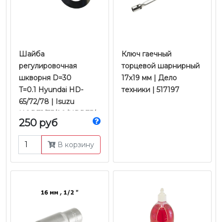
Шайба
Ключ гаечный
регулировочная
торцевой шарнирный
шкворня D=30
17x19 мм | Дело
T=0.1 Hyundai HD-
техники | 517197
65/72/78 | Isuzu
NQR71/75/90/NPR75/
250 руб
NMR85 | Mobis
В корзину