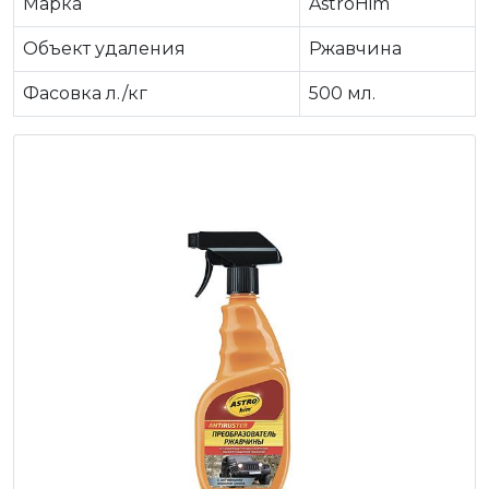
Марка
AstroHim
Объект удаления
Ржавчина
Фасовка л./кг
500 мл.