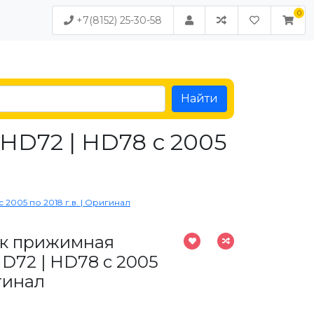
+7(8152) 25-30-58
Найти
HD72 | HD78 с 2005
2005 по 2018 г.в. | Оригинал
к прижимная
HD72 | HD78 с 2005
игинал