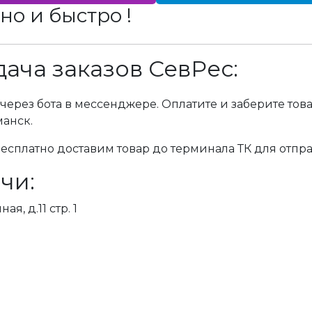
но и быстро !
ача заказов СевРес:
через бота в мессенджере. Оплатите и заберите тов
манск.
сплатно доставим товар до терминала ТК для отпра
чи:
я, д.11 стр. 1