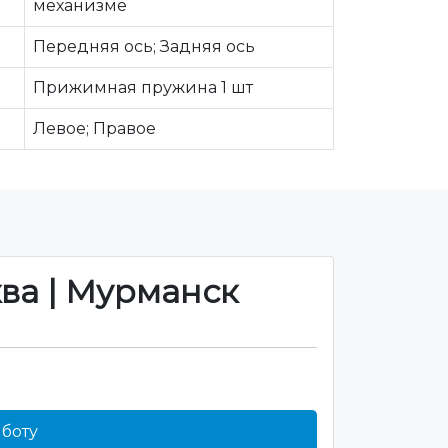
механизме
Передняя ось; Задняя ось
Прижимная пружина 1 шт
Левое; Правое
ква | Мурманск
боту