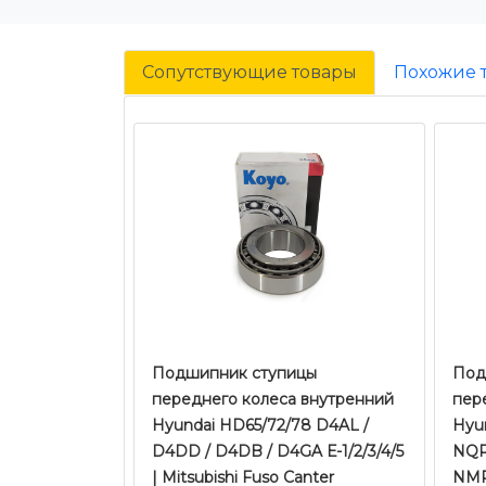
Сопутствующие товары
Похожие 
Подшипник ступицы
​​​​
переднего колеса внутренний
пер
Hyundai HD65/72/78 D4AL /
Hyun
D4DD / D4DB / D4GA Е-1/2/3/4/5
NQR
| Mitsubishi Fuso Canter
NMR