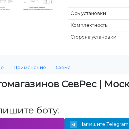
Ось установки
Комплектность
Сторона установки
ие
Применение
Схема
томагазинов СевРес | Мос
пишите боту:
Напишите Telegram 