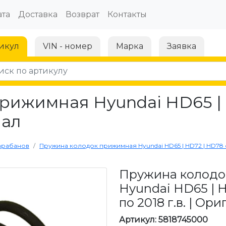
та
Доставка
Возврат
Контакты
икул
VIN - номер
Марка
Заявка
рижимная Hyundai HD65 | 
нал
арабанов
Пружина колодок прижимная Hyundai HD65 | HD72 | HD78 с 
Пружина колодо
Hyundai HD65 | 
по 2018 г.в. | Ор
Артикул: 5818745000