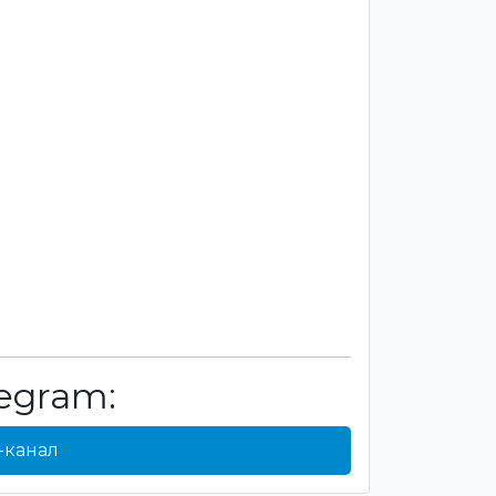
egram:
-канал