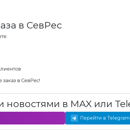
аза в СевРес
те:
клиентов
 заказ в СевРес!
 новостями в MAX или Tel
Перейти в Telegram