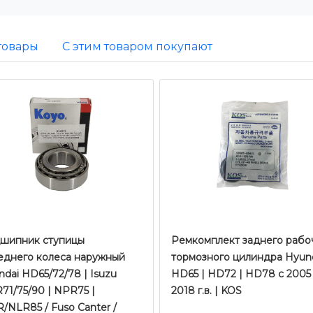
товары
С этим товаром покупают
​​​Подшипник ступицы
Ремкомплект заднего рабо
еднего колеса наружный
тормозного цилиндра Hyun
dai HD65/72/78 | Isuzu
HD65 | HD72 | HD78 с 2005
71/75/90 | NPR75 |
2018 г.в. | KOS
/NLR85 / Fuso Canter /