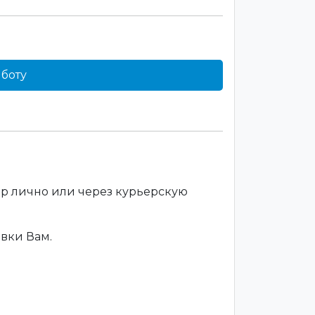
боту
ар лично или через курьерскую
вки Вам.