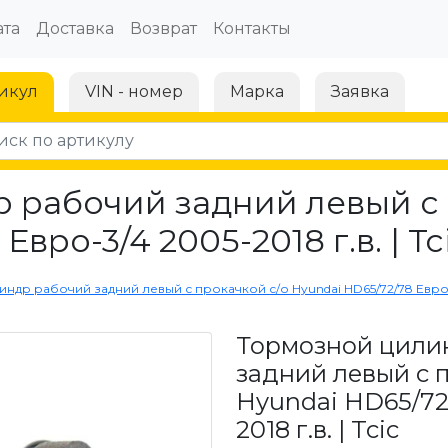
та
Доставка
Возврат
Контакты
икул
VIN - номер
Марка
Заявка
 рабочий задний левый с 
вро-3/4 2005-2018 г.в. | Tc
др рабочий задний левый с прокачкой с/о Hyundai HD65/72/78 Евро-3/4
Тормозной цили
задний левый с 
Hyundai HD65/72/
2018 г.в. | Tcic