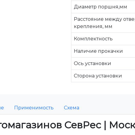
Диаметр поршня,мм
Расстояние между отв
крепления, мм
Комплектность
Наличие прокачки
Ось установки
Сторона установки
ие
Применимость
Схема
томагазинов СевРес | Мос