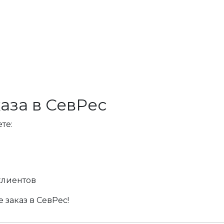
аза в СевРес
те:
клиентов
 заказ в СевРес!