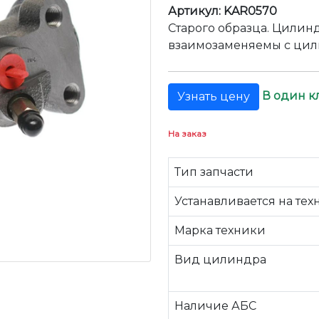
Артикул: KAR0570
Старого образца. Цилин
взаимозаменяемы с цил
В один к
Узнать цену
На заказ
Тип запчасти
Устанавливается на тех
Марка техники
Вид цилиндра
Наличие АБС