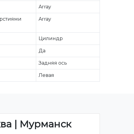
Array
ерстиями
Array
Цилиндр
Да
Задняя ось
Левая
ква | Мурманск