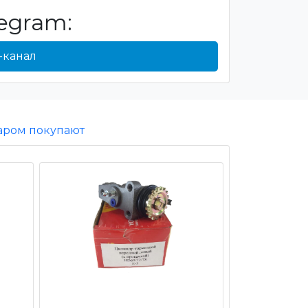
egram:
-канал
варом покупают