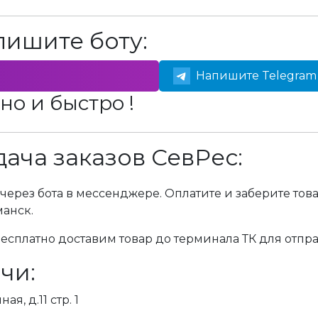
пишите боту:
Напишите Telegram 
но и быстро !
ача заказов СевРес:
через бота в мессенджере. Оплатите и заберите тов
манск.
сплатно доставим товар до терминала ТК для отпра
чи:
я, д.11 стр. 1