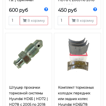
г.в. | Оригинал
HD78 с 2005 по 2018
г.в. | KOS
600 руб
450 руб
В корзину
В корзину
Штуцер прокачки
Комплект тормозных
тормозной системы
колодок передних
Hyundai HD65 | HD72 |
или задних колес
HD78 с 2005 по 2018
Hyundai HD65/78