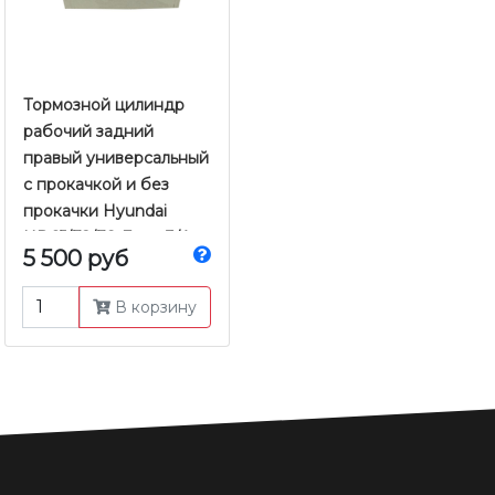
Тормозной цилиндр
рабочий задний
правый универсальный
с прокачкой и без
прокачки Hyundai
HD65/72/78 Евро-3/4
5 500 руб
2005-2018 г.в. | Tcic
В корзину