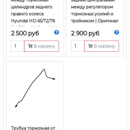
между тормозных
задний центральный
цилиндров заднего
между регулятором
правого колеса
тормозных усилий и
Hyundai HD-65/72/78
тройником | Оригинал
E-2/3/4 с 2005 по 2018
2 500 руб
2 900 руб
г.в. | Оригинал
В корзину
В корзину
Трубка тормозная от