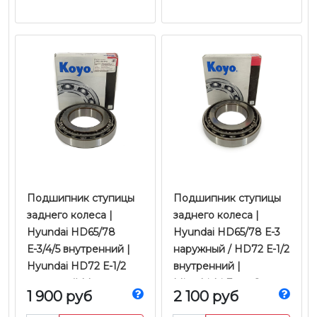
Подшипник ступицы
Подшипник ступицы
заднего колеса |
заднего колеса |
Hyundai HD65/78
Hyundai HD65/78 Е-3
Е-3/4/5 внутренний |
наружный / HD72 Е-1/2
Hyundai HD72 Е-1/2
внутренний |
наружный | Isuzu
Mitsubishi Fuso Canter
1 900 руб
2 100 руб
NQR71/75/90 | NPR75
FE85D/FEB50/TF