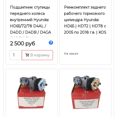
Подшипник ступицы
Ремкомплект заднего
переднего колеса
рабочего тормозного
внутренний Hyundai
цилиндра Hyundai
HD65/72/78 D4AL /
HD65 | HD72 | HD78 с
D4DD / D4DB / D4GA
2005 по 2018 г.в. | KOS
Е-1/2/3/4/5 | Mitsubishi
2 500 руб
Fuso Canter
FE85D/FEB50/TF |
На заказ
В корзину
Koyo