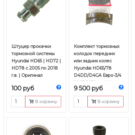
Штуцер прокачки
Комплект тормозных
тормозной системы
колодок передних
Hyundai HD65 | HD72 |
или задних колес
HD78 с 2005 по 2018
Hyundai HD65/78
г.в. | Оригинал
D4DD/D4GA Евро-3/4
2005-2018 г.в. | Kortex
100 руб
9 500 руб
В корзину
В корзину