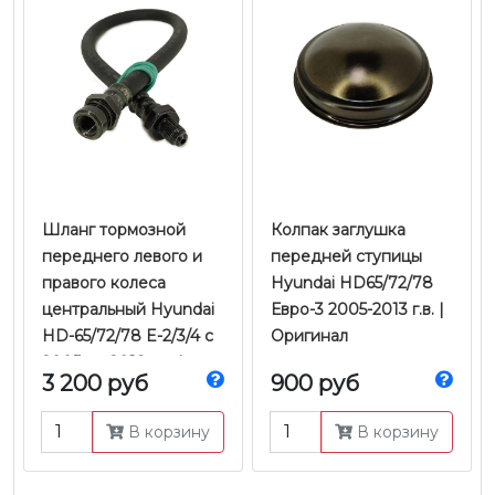
Шланг тормозной
Колпак заглушка
переднего левого и
передней ступицы
правого колеса
Hyundai HD65/72/78
центральный Hyundai
Евро-3 2005-2013 г.в. |
HD-65/72/78 E-2/3/4 с
Оригинал
2005 по 2018 г.в. |
3 200 руб
900 руб
Оригинал
В корзину
В корзину