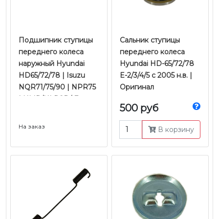
​​​​​​​Подшипник ступицы
Сальник ступицы
переднего колеса
переднего колеса
наружный Hyundai
Hyundai HD-65/72/78
HD65/72/78 | Isuzu
E-2/3/4/5 с 2005 н.в. |
NQR71/75/90 | NPR75
Оригинал
| NMR/NLR85 / Fuso
500 руб
Canter / Hino-300 У/К |
QML
На заказ
В корзину