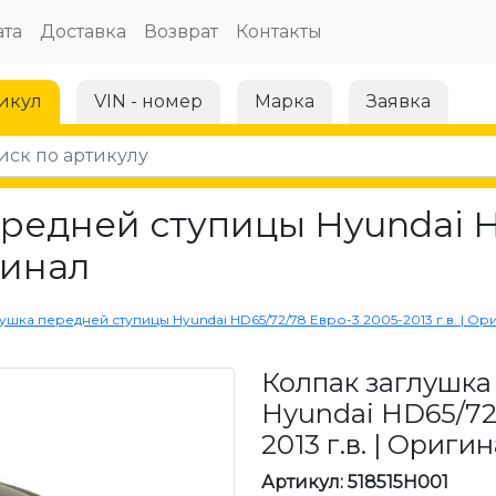
та
Доставка
Возврат
Контакты
икул
VIN - номер
Марка
Заявка
редней ступицы Hyundai H
гинал
ушка передней ступицы Hyundai HD65/72/78 Евро-3 2005-2013 г.в. | Ор
Колпак заглушка
Hyundai HD65/72
2013 г.в. | Ориги
Артикул: 518515H001