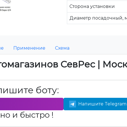
Сторона установки
Диаметр посадочный, 
ие
Применение
Схема
томагазинов СевРес | Мос
пишите боту:
Напишите Telegram 
но и быстро !