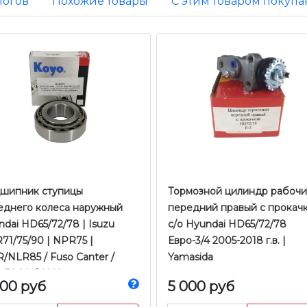
логов
Похожие товары
С этим товаром покупа
​​​Подшипник ступицы
Тормозной цилиндр рабоч
еднего колеса наружный
передний правый с прокач
dai HD65/72/78 | Isuzu
с/о Hyundai HD65/72/78
71/75/90 | NPR75 |
Евро-3/4 2005-2018 г.в. |
/NLR85 / Fuso Canter /
Yamasida
-300 У/К | Koyo
000 руб
5 000 руб