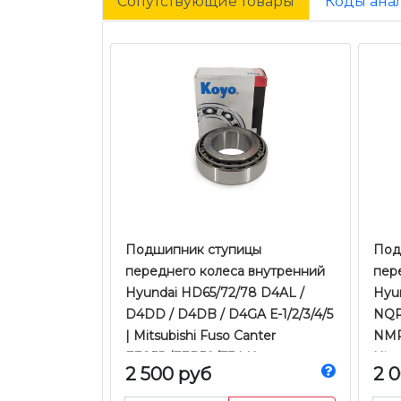
Сопутствующие товары
Коды ана
Подшипник ступицы
​​​​
переднего колеса внутренний
пер
Hyundai HD65/72/78 D4AL /
Hyun
D4DD / D4DB / D4GA Е-1/2/3/4/5
NQR
| Mitsubishi Fuso Canter
NMR
FE85D/FEB50/TF | Koyo
Hino
2 500 руб
2 