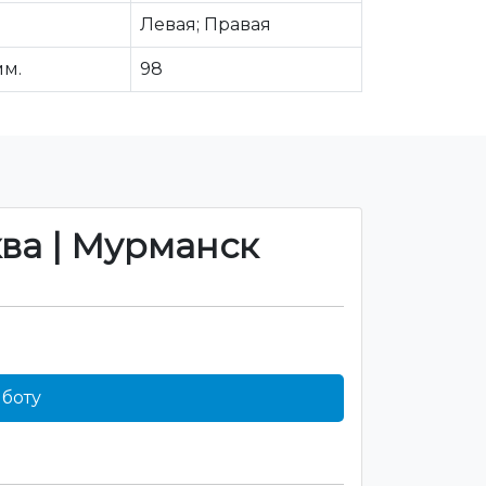
Левая; Правая
мм.
98
ква | Мурманск
боту