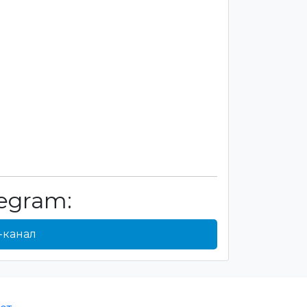
egram:
-канал