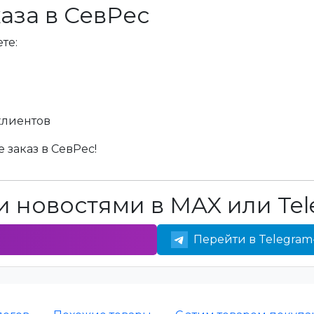
аза в СевРес
те:
клиентов
 заказ в СевРес!
 новостями в MAX или Tel
Перейти в Telegram