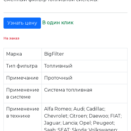
В один клик
Узнать цену
На заказ
Марка
BigFilter
Тип фильтра
Топливный
Примечание
Проточный
Применение
Система топливная
в системе
Применение
Alfa Romeo; Audi; Cadillac;
в технике
Chevrolet; Citroen; Daewoo; FIAT;
Jaguar; Lancia; Opel; Peugeot;
Saab; SEAT; Skoda; Volkswagen;