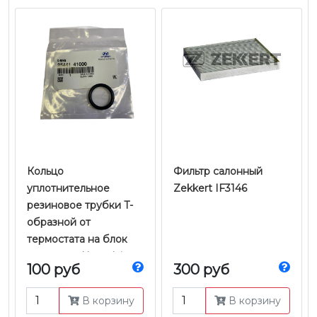
Кольцо
Фильтр салонный
уплотнительное
Zekkert IF3146
резиновое трубки T-
образной от
термостата на блок
двигателя Hyundai
100 руб
300 руб
HD78 D4DD Евро-3 |
Оригинал
В корзину
В корзину