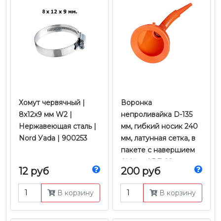
Хомут червячный |
Воронка
8x12x9 мм W2 |
непроливайка D-135
Нержавеющая сталь |
мм, гибкий носик 240
Nord Уada | 900253
мм, латунная сетка, в
пакете с навершием
AirLine APF-02
12 руб
200 руб
В корзину
В корзину