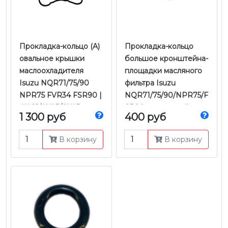
Прокладка-кольцо (A)
Прокладка-кольцо
овальное крышки
большое кронштейна-
маслоохладителя
площадки масляного
Isuzu NQR71/75/90
фильтра Isuzu
NPR75 FVR34 FSR90 |
NQR71/75/90/NPR75/F
4HG1/4HK1/6HK1
SR90 двигателей
1 300 руб
400 руб
Е-2/3/4/5 4-6HK |
4HG1/4HK1 Е-2/3/4/5 |
Оригинал
JMC
В корзину
В корзину