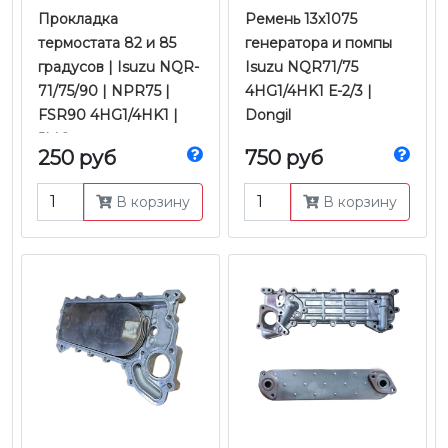
Прокладка
Ремень 13x1075
термостата 82 и 85
генератора и помпы
градусов | Isuzu NQR-
Isuzu NQR71/75
71/75/90 | NPR75 |
4HG1/4HK1 Е-2/3 |
FSR90 4HG1/4HK1 |
Dongil
JMC
250 руб
750 руб
В корзину
В корзину