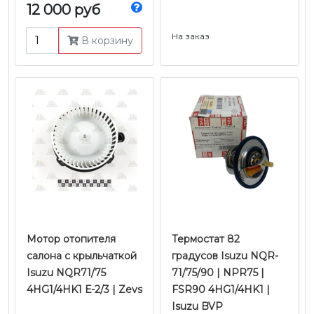
12 000 руб
На заказ
В корзину
Мотор отопителя
Термостат 82
салона с крыльчаткой
градусов Isuzu NQR-
Isuzu NQR71/75
71/75/90 | NPR75 |
4HG1/4HK1 Е-2/3 | Zevs
FSR90 4HG1/4HK1 |
Isuzu BVP