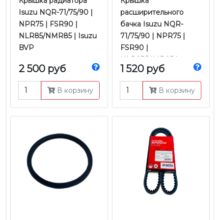
Крышка радиатора
Крышка
Isuzu NQR-71/75/90 |
расширительного
NPR75 | FSR90 |
бачка Isuzu NQR-
NLR85/NMR85 | Isuzu
71/75/90 | NPR75 |
BVP
FSR90 |
NLR85/NMR85 |
2 500 руб
1 520 руб
Оригинал
В корзину
В корзину