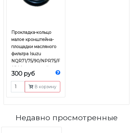
Прокладка-кольцо
малое кронштейна-
площадки масляного
фильтра Isuzu
NQR71/75/90/NPR75/F
SR90 двигателей
300 руб
4HG1/4HK1 Е-2/3/4/5 |
JMC
В корзину
Недавно просмотренные