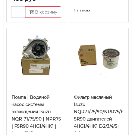
На заказ
В корзину
Помпа | Водяной
Фильтр масляный
насос системы
Isuzu
охлаждения Isuzu
NQR71/75/90/NPR75/F
NQR-71/75/90 | NPR75
SR90 двигателей
| FSR90 4HG1/4HK1 |
4HG1/4HK1 Е-2/3/4/5 |
Isuzu BVP
Sakura