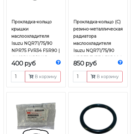
Прокладка-кольцо
Прокладка-кольцо (C)
крышки
резино-металлическая
маслоохладителя
радиатора
Isuzu NQR71/75/90
маслоохладителя
NPR75 FVR34 FSR90 |
Isuzu NQR71/75/90
4HG1/4HK1/6HK1
NPR75 FVR34 FSR90 |
400 руб
850 руб
Е-2/3/4/5 4-6HK | JMC
4HG1/4HK1/6HK1
Е-2/3/4/5 | Оригинал
В корзину
В корзину