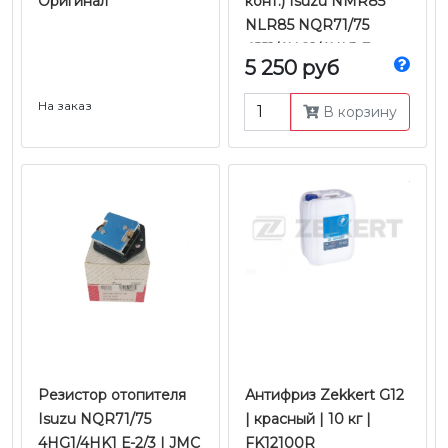
Оригинал
конт.) Isuzu NMR85
NLR85 NQR71/75
4JJ1/4HG1/4HK1 E-
5 250 руб
2/3/4/5 | Оригинал
На заказ
В корзину
Резистор отопителя
Антифриз Zekkert G12
Isuzu NQR71/75
| красный | 10 кг |
4HG1/4HK1 Е-2/3 | JMC
FK12100R