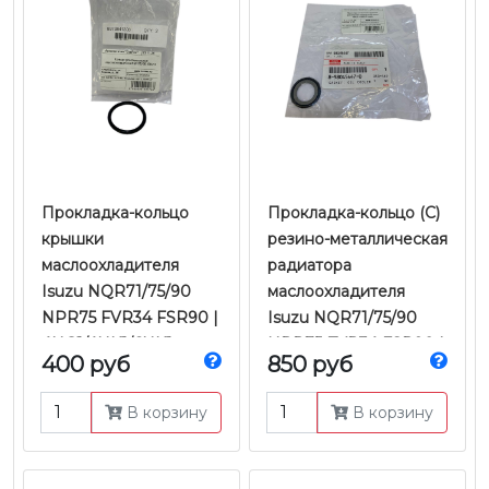
Прокладка-кольцо
Прокладка-кольцо (C)
крышки
резино-металлическая
маслоохладителя
радиатора
Isuzu NQR71/75/90
маслоохладителя
NPR75 FVR34 FSR90 |
Isuzu NQR71/75/90
4HG1/4HK1/6HK1
NPR75 FVR34 FSR90 |
400 руб
850 руб
Е-2/3/4/5 4-6HK | JMC
4HG1/4HK1/6HK1
Е-2/3/4/5 | Оригинал
В корзину
В корзину