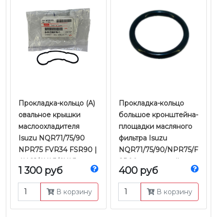
Прокладка-кольцо (A)
Прокладка-кольцо
овальное крышки
большое кронштейна-
маслоохладителя
площадки масляного
Isuzu NQR71/75/90
фильтра Isuzu
NPR75 FVR34 FSR90 |
NQR71/75/90/NPR75/F
4HG1/4HK1/6HK1
SR90 двигателей
1 300 руб
400 руб
Е-2/3/4/5 4-6HK |
4HG1/4HK1 Е-2/3/4/5 |
Оригинал
JMC
В корзину
В корзину