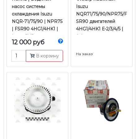
насос системы
Isuzu
охлаждения Isuzu
NQR71/75/90/NPR75/F
NQR-71/75/90 | NPR75
SR90 двигателей
| FSR90 4HG1/4HK1 |
4HG1/4HK1 Е-2/3/4/5 |
Isuzu BVP
Sakura
12 000 руб
На заказ
В корзину