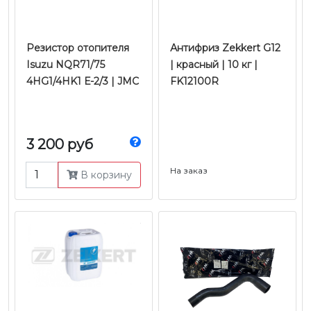
Резистор отопителя
Антифриз Zekkert G12
Isuzu NQR71/75
| красный | 10 кг |
4HG1/4HK1 Е-2/3 | JMC
FK12100R
3 200 руб
На заказ
В корзину