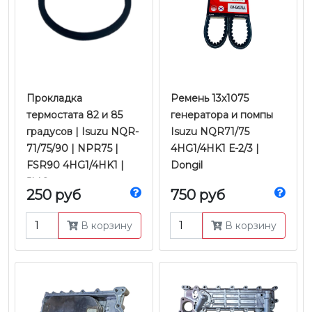
Прокладка
Ремень 13x1075
термостата 82 и 85
генератора и помпы
градусов | Isuzu NQR-
Isuzu NQR71/75
71/75/90 | NPR75 |
4HG1/4HK1 Е-2/3 |
FSR90 4HG1/4HK1 |
Dongil
JMC
250 руб
750 руб
В корзину
В корзину