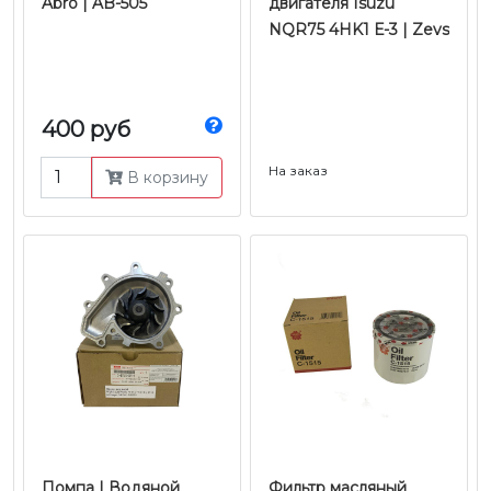
Abro | AB-505
двигателя Isuzu
NQR75 4HK1 Е-3 | Zevs
400 руб
На заказ
В корзину
Помпа | Водяной
Фильтр масляный