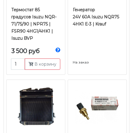
Термостат 85
Генератор
градусов Isuzu NQR-
24V 60A Isuzu NQR75
71/75/90 | NPR75 |
4HK1 Е-3 | Krauf
FSR90 4HG1/4HK1 |
Isuzu BVP
3 500 руб
На заказ
В корзину