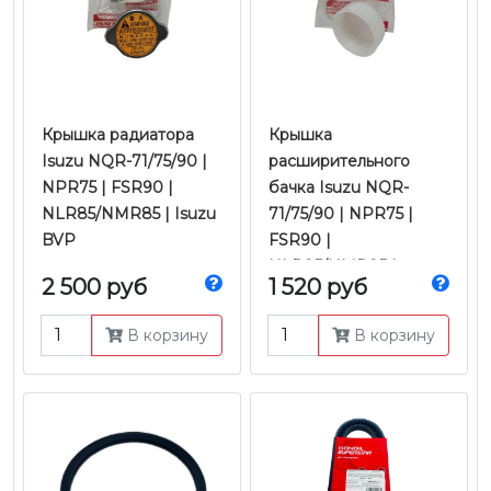
Крышка радиатора
Крышка
Isuzu NQR-71/75/90 |
расширительного
NPR75 | FSR90 |
бачка Isuzu NQR-
NLR85/NMR85 | Isuzu
71/75/90 | NPR75 |
BVP
FSR90 |
NLR85/NMR85 |
2 500 руб
1 520 руб
Оригинал
В корзину
В корзину