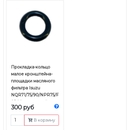
Прокладка-кольцо
малое кронштейна-
площадки масляного
фильтра Isuzu
NQR71/75/90/NPR75/F
SR90 двигателей
300 руб
4HG1/4HK1 Е-2/3/4/5 |
JMC
В корзину