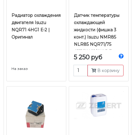
Радиатор охлаждения
Датчик температуры
двигателя Isuzu
охлаждающей
NQR71 4HG1 Е-2 |
жидкости (фишка 3
Оригинал
конт.) Isuzu NMR85
NLR85 NQR71/75
4JJ1/4HG1/4HK1 E-
5 250 руб
2/3/4/5 | Оригинал
На заказ
В корзину