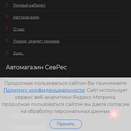
Личный кабинет
Автомагазин
О нас
Лизинг, кредит техники
Еще...
Автомагазин СевРес
Г. Мурманск ул. Кирова д. 38
Продолжая пользоваться сайтом Вы принимаете
Политику конфиденциальности
. Сайт использует
Время работы: Пн.-Пт.: 10:00-19:00
сервис веб-аналитики Яндекс-Метрика,
Сб.: 11:00-17:00
продолжая пользоваться сайтом вы даете согласие
на обработку персональных данных.
Вс.: выходной
Принять
+7(8152) 25-30-58