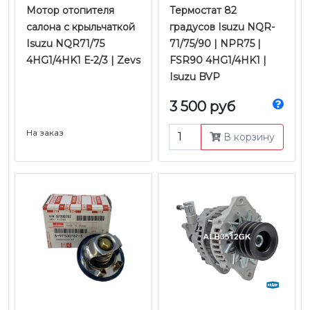
Мотор отопителя
Термостат 82
салона с крыльчаткой
градусов Isuzu NQR-
Isuzu NQR71/75
71/75/90 | NPR75 |
4HG1/4HK1 Е-2/3 | Zevs
FSR90 4HG1/4HK1 |
Isuzu BVP
3 500 руб
На заказ
В корзину