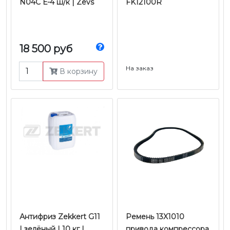
N04C Е-4 ш/к | Zevs
FK12100R
18 500 руб
На заказ
В корзину
Антифриз Zekkert G11
Ремень 13X1010
| зелёный | 10 кг |
привода компрессора