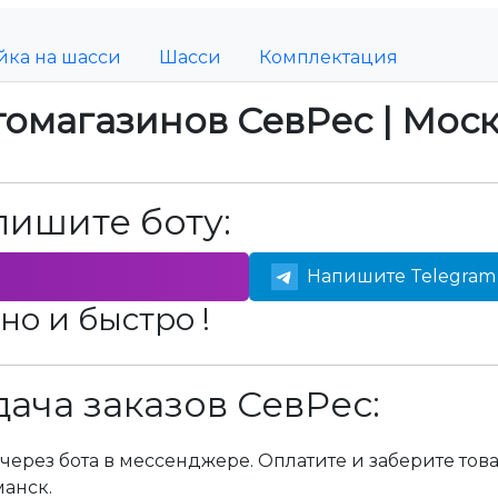
йка на шасси
Шасси
Комплектация
томагазинов СевРес | Мос
пишите боту:
Напишите Telegram 
но и быстро !
ача заказов СевРес:
через бота в мессенджере. Оплатите и заберите тов
манск.