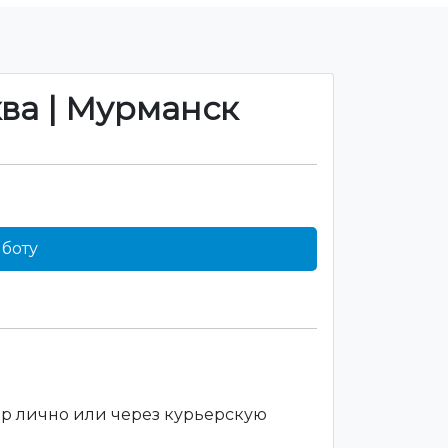
ква | Мурманск
боту
ар лично или через курьерскую