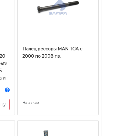
Палец рессоры MAN TGA с
120
2000 по 2008 г.в.
рьги
5
а и
На заказ
ину