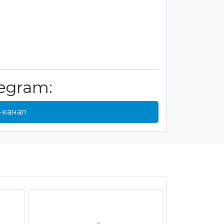
egram:
-канал