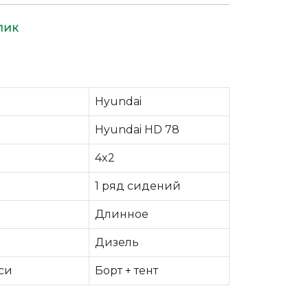
лик
Hyundai
Hyundai HD 78
4x2
1 ряд сидений
Длинное
Дизель
си
Борт + тент