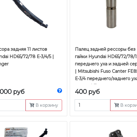
ора задняя 11 листов
Палец задней рессоры без
dai HD65/72/78 Е-3/4/5 |
гайки Hyundai HD65/72/78/
nger
переднего уха и задней се
| Mitsubishi Fuso Canter FE8
Е-3/4 переднего/заднего ух
серьги | Zevs
 000 руб
400 руб
В корзину
В корз