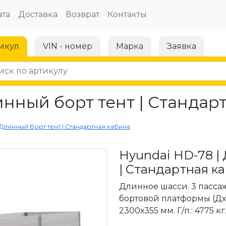
та
Доставка
Возврат
Контакты
икул
VIN - номер
Марка
Заявка
инный борт тент | Стандар
 Длинный борт тент | Стандартная кабина
Hyundai HD-78 |
| Стандартная к
Длинное шасси. 3 пасса
бортовой платформы (Дх
2300х355 мм. Г/п.: 4775 кг