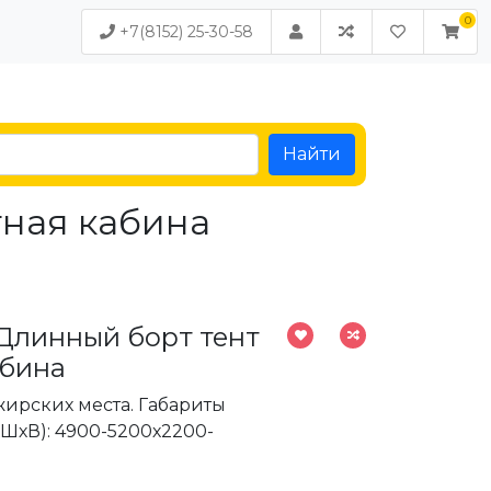
+7(8152) 25-30-58
Найти
тная кабина
 Длинный борт тент
абина
жирских места. Габариты
ШхВ): 4900-5200х2200-
.