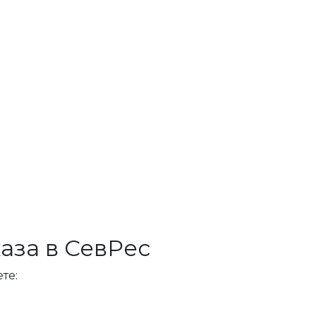
аза в СевРес
те: