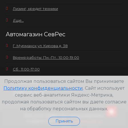
Лизинг, кредит техники
Еще...
Автомагазин СевРес
Г. Мурманск ул. Кирова д. 38
Время работы: Пн.-Пт.: 10:00-19:00
Сб.: 11:00-17:00
Продолжая пользоваться сайтом Вы принимаете
Вс.: выходной
Политику конфиденциальности
. Сайт использует
+7(8152) 25-30-58
сервис веб-аналитики Яндекс-Метрика,
продолжая пользоваться сайтом вы даете согласие
на обработку персональных данных.
2026
ООО СЕВРЕС Все права защищены.
Принять
Создание сайта
Web-студия pixelate.ru