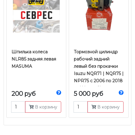
Шпилька колеса
Тормозной цилиндр
NLR85 задняя левая
рабочий задний
MASUMA
левый без прокачки
Isuzu NQR71 | NQR75 |
NPR75 с 2006 по 2018
гг. | Young Shun
200 руб
5 000 руб
В корзину
В корзину