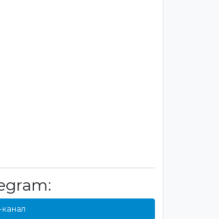
egram:
-канал