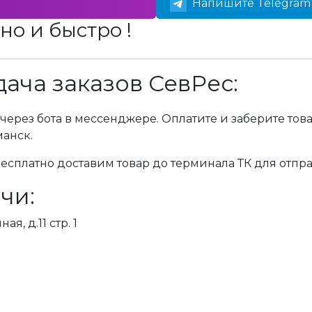
Напишите Telegram 
но и быстро !
ача заказов СевРес:
через бота в мессенджере. Оплатите и заберите тов
манск.
сплатно доставим товар до терминала ТК для отпра
чи:
я, д.11 стр. 1