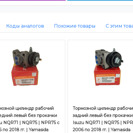
Коды аналогов
Похожие товары
С этим то
мозной цилиндр рабочий
Тормозной цилиндр рабоч
едний левый без прокачки
задний левый без прокачки
zu NQR71 | NQR75 | NPR75 с
Isuzu NQR71 | NQR75 | NPR
 по 2018 гг. | Yamasida
2006 по 2018 гг. | Yamasida