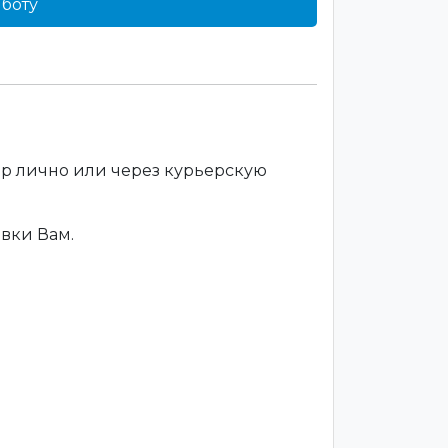
боту
ар лично или через курьерскую
вки Вам.