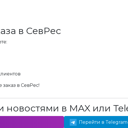
аза в СевРес
те:
клиентов
 заказ в СевРес!
 новостями в MAX или Tel
Перейти в Telegram