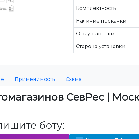
Комплектность
Наличие прокачки
Ось установки
Сторона установки
ие
Применимость
Схема
томагазинов СевРес | Мос
пишите боту: