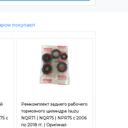
варом покупают
ий
​​​​​​​Ремкомплект заднего рабочего
тормозного цилиндра Isuzu
75 с
NQR71 | NQR75 | NPR75 с 2006
по 2018 гг. | Оригинал