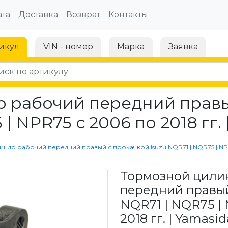
та
Доставка
Возврат
Контакты
икул
VIN - номер
Марка
Заявка
 рабочий передний правы
| NPR75 с 2006 по 2018 гг.
др рабочий передний правый с прокачкой Isuzu NQR71 | NQR75 | NPR75
Тормозной цили
передний правый
NQR71 | NQR75 | 
2018 гг. | Yamasid