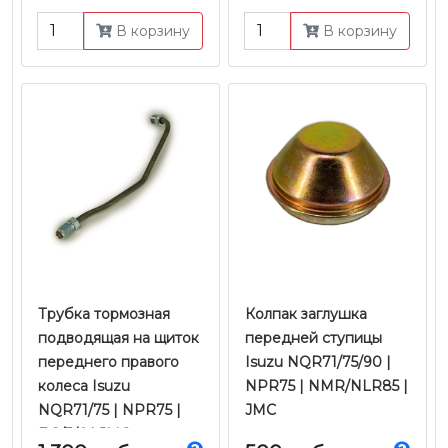
В корзину
В корзину
Трубка тормозная
Колпак заглушка
подводящая на щиток
передней ступицы
переднего правого
Isuzu NQR71/75/90 |
колеса Isuzu
NPR75 | NMR/NLR85 |
NQR71/75 | NPR75 |
JMC
Е-2/3/4 | JMC