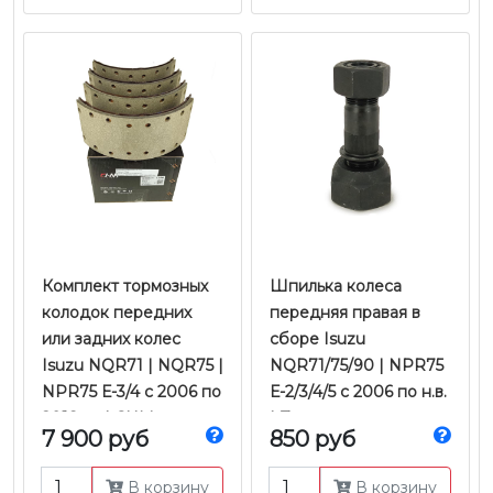
Комплект тормозных
Шпилька колеса
колодок передних
передняя правая в
или задних колес
сборе Isuzu
Isuzu NQR71 | NQR75 |
NQR71/75/90 | NPR75
NPR75 Е-3/4 с 2006 по
Е-2/3/4/5 с 2006 по н.в.
2018 гг. | CHM
| Zevs
7 900 руб
850 руб
В корзину
В корзину