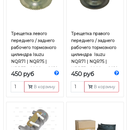
Трещетка левого
Трещетка правого
переднего / заднего
переднего / заднего
рабочего тормозного
рабочего тормозного
цилиндра Isuzu
цилиндра Isuzu
NQR71 | NQR75 |
NQR71 | NQR75 |
NPR75 с 2006 по 2018
NPR75 с 2006 по 2018
450 руб
450 руб
гг. | JMC
гг. | JMC
В корзину
В корзину