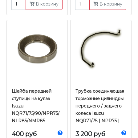
В корзину
В корзину
Шайба передней
Трубка соединяющая
ступицы на кулак
тормозные цилиндры
Isuzu
переднего / заднего
NQR71/75/90/NPR75/
колеса Isuzu
NLR85/NMR85
NQR71/75 | NPR75 |
Е-2/3/4/5 | JMC
NLR85 | Е-2/3/4 |
400 руб
3 200 руб
Оригинал