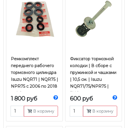
​​​​​​​Ремкомплект
Фиксатор тормозной
переднего рабочего
колодки | В сборе с
тормозного цилиндра
пружинкой и чашками
Isuzu NQR71 | NQR75 |
| 10,5 см. | Isuzu
NPR75 с 2006 по 2018
NQR71/75/NPR75 |
гг. | Оригинал
JMC
1 800 руб
600 руб
В корзину
В корзину