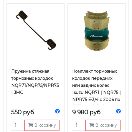
Пружина стяжная
Комплект тормозных
тормозных колодок
колодок передних
NQR71/NQR75/NPR75
или задних колес
| JMC
Isuzu NQR71 | NQR75 |
NPR75 Е-3/4 с 2006 по
2018 гг. | G-Brake
550 руб
9 980 руб
В корзину
В корзину