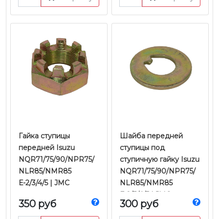
Гайка ступицы
Шайба передней
передней Isuzu
ступицы под
NQR71/75/90/NPR75/
ступичную гайку Isuzu
NLR85/NMR85
NQR71/75/90/NPR75/
Е-2/3/4/5 | JMC
NLR85/NMR85
Е-2/3/4/5 | JMC
350 руб
300 руб