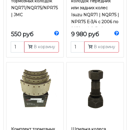
тормозных колодок
колодок передних
NQR71/NQR75/NPR75
или задних колес
| JMC
Isuzu NQR71 | NQR75 |
NPR75 Е-3/4 с 2006 по
2018 гг. | G-Brake
550 руб
9 980 руб
В корзину
В корзину
Комплект тормозных
Шпилька колеса