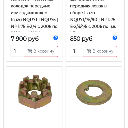
колодок передних
передняя левая в
или задних колес
сборе Isuzu
Isuzu NQR71 | NQR75 |
NQR71/75/90 | NPR75
NPR75 Е-3/4 с 2006 по
Е-2/3/4/5 с 2006 по н.в.
2018 гг. | CHM
| Zevs
7 900 руб
850 руб
В корзину
В корзину