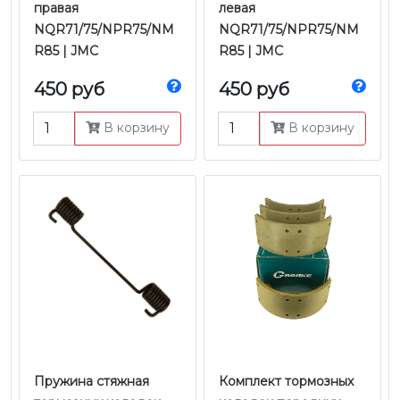
правая
левая
NQR71/75/NPR75/NM
NQR71/75/NPR75/NM
R85 | JMC
R85 | JMC
450 руб
450 руб
В корзину
В корзину
Пружина стяжная
Комплект тормозных