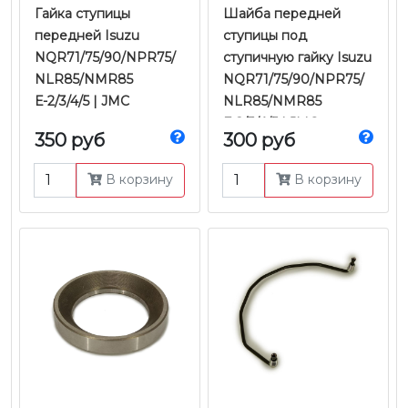
Гайка ступицы
Шайба передней
передней Isuzu
ступицы под
NQR71/75/90/NPR75/
ступичную гайку Isuzu
NLR85/NMR85
NQR71/75/90/NPR75/
Е-2/3/4/5 | JMC
NLR85/NMR85
Е-2/3/4/5 | JMC
350 руб
300 руб
В корзину
В корзину