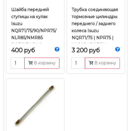
Шайба передней
Трубка соединяющая
ступицы на кулак
тормозные цилиндры
Isuzu
переднего / заднего
NQR71/75/90/NPR75/
колеса Isuzu
NLR85/NMR85
NQR71/75 | NPR75 |
Е-2/3/4/5 | JMC
NLR85 | Е-2/3/4 |
400 руб
3 200 руб
Оригинал
В корзину
В корзину