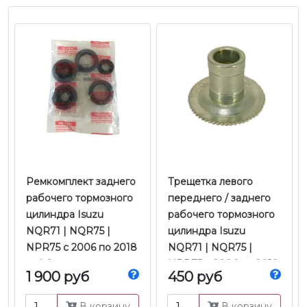
​​​​​​​Ремкомплект заднего
Трещетка левого
рабочего тормозного
переднего / заднего
цилиндра Isuzu
рабочего тормозного
NQR71 | NQR75 |
цилиндра Isuzu
NPR75 с 2006 по 2018
NQR71 | NQR75 |
гг. | Оригинал
NPR75 с 2006 по 2018
1 900 руб
450 руб
гг. | JMC
В корзину
В корзину