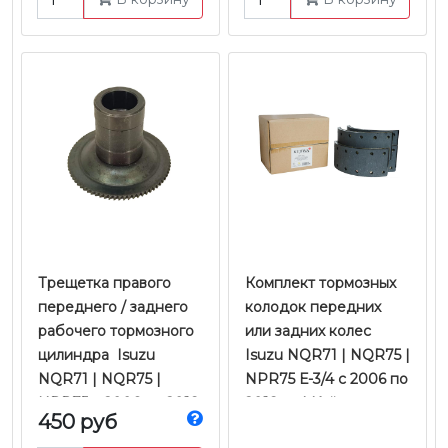
Трещетка правого
Комплект тормозных
переднего / заднего
колодок передних
рабочего тормозного
или задних колес
цилиндра Isuzu
Isuzu NQR71 | NQR75 |
NQR71 | NQR75 |
NPR75 Е-3/4 с 2006 по
NPR75 с 2006 по 2018
2018 гг. | Kujiwa
450 руб
гг. | JMC