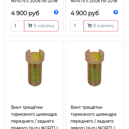
NPR75 с 2006 по 2018
NPR75 с 2006 по 2018
гг. | CHM
гг. | CHM
4 900 руб
4 900 руб
В корзину
В корзину
Винт трещётки
Винт трещётки
тормозного цилиндра
тормозного цилиндра
переднего / заднего
переднего / заднего
правого Isuzu NQR71 |
левого Isuzu NQR71 |