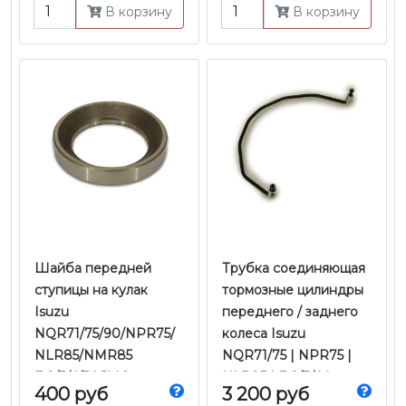
В корзину
В корзину
Шайба передней
Трубка соединяющая
ступицы на кулак
тормозные цилиндры
Isuzu
переднего / заднего
NQR71/75/90/NPR75/
колеса Isuzu
NLR85/NMR85
NQR71/75 | NPR75 |
Е-2/3/4/5 | JMC
NLR85 | Е-2/3/4 |
400 руб
3 200 руб
Оригинал