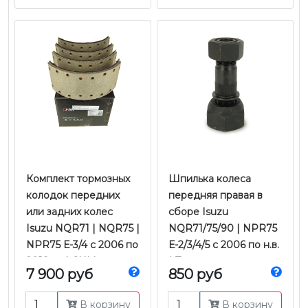
Комплект тормозных
Шпилька колеса
колодок передних
передняя правая в
или задних колес
сборе Isuzu
Isuzu NQR71 | NQR75 |
NQR71/75/90 | NPR75
NPR75 Е-3/4 с 2006 по
Е-2/3/4/5 с 2006 по н.в.
2018 гг. | CHM
| Zevs
7 900 руб
850 руб
В корзину
В корзину