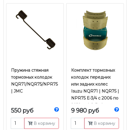
Пружина стяжная
Комплект тормозных
тормозных колодок
колодок передних
NQR71/NQR75/NPR75
или задних колес
| JMC
Isuzu NQR71 | NQR75 |
NPR75 Е-3/4 с 2006 по
2018 гг. | G-Brake
550 руб
9 980 руб
В корзину
В корзину