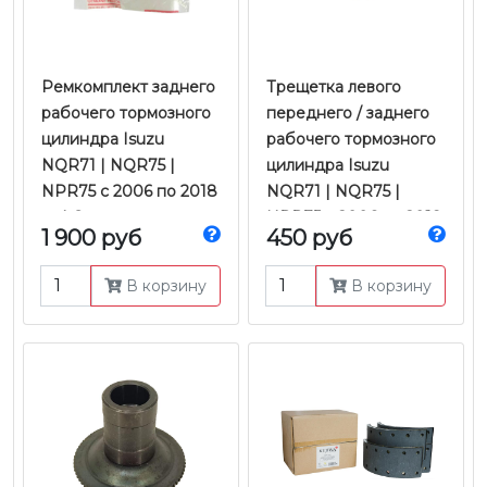
​​​​​​​Ремкомплект заднего
Трещетка левого
рабочего тормозного
переднего / заднего
цилиндра Isuzu
рабочего тормозного
NQR71 | NQR75 |
цилиндра Isuzu
NPR75 с 2006 по 2018
NQR71 | NQR75 |
гг. | Оригинал
NPR75 с 2006 по 2018
1 900 руб
450 руб
гг. | JMC
В корзину
В корзину