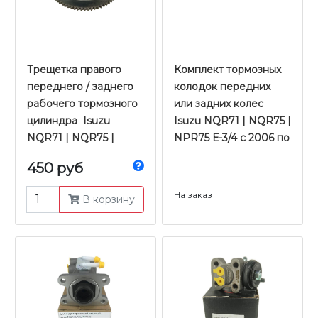
Трещетка правого
Комплект тормозных
переднего / заднего
колодок передних
рабочего тормозного
или задних колес
цилиндра Isuzu
Isuzu NQR71 | NQR75 |
NQR71 | NQR75 |
NPR75 Е-3/4 с 2006 по
NPR75 с 2006 по 2018
2018 гг. | Kujiwa
450 руб
гг. | JMC
На заказ
В корзину