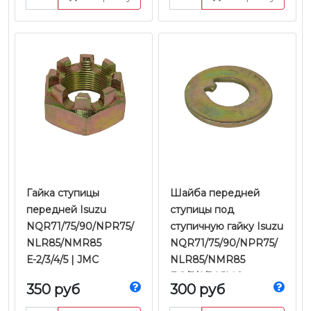
Гайка ступицы
Шайба передней
передней Isuzu
ступицы под
NQR71/75/90/NPR75/
ступичную гайку Isuzu
NLR85/NMR85
NQR71/75/90/NPR75/
Е-2/3/4/5 | JMC
NLR85/NMR85
Е-2/3/4/5 | JMC
350 руб
300 руб