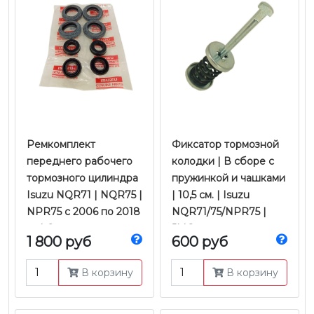
​​​​​​​Ремкомплект
Фиксатор тормозной
переднего рабочего
колодки | В сборе с
тормозного цилиндра
пружинкой и чашками
Isuzu NQR71 | NQR75 |
| 10,5 см. | Isuzu
NPR75 с 2006 по 2018
NQR71/75/NPR75 |
гг. | Оригинал
JMC
1 800 руб
600 руб
В корзину
В корзину