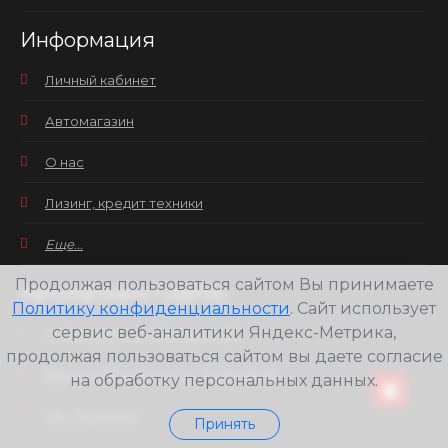
Информация
Личный кабинет
Автомагазин
О нас
Лизинг, кредит техники
Еще...
Продолжая пользоваться сайтом Вы принимаете
Автомагазин СевРес
Политику конфиденциальности
. Сайт использует
сервис веб-аналитики Яндекс-Метрика,
Г. Мурманск ул. Кирова д. 38
продолжая пользоваться сайтом вы даете согласие
Время работы: Пн.-Пт.: 10:00-19:00
на обработку персональных данных.
Сб.: 11:00-17:00
Принять