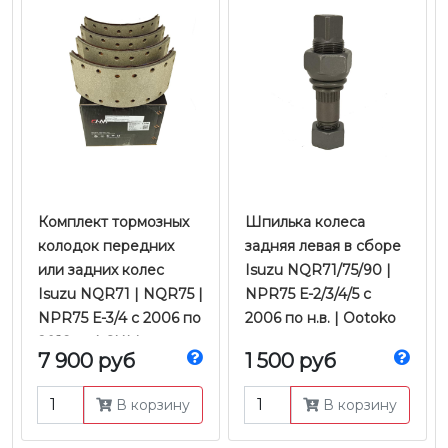
Комплект тормозных
Шпилька колеса
колодок передних
задняя левая в сборе
или задних колес
Isuzu NQR71/75/90 |
Isuzu NQR71 | NQR75 |
NPR75 Е-2/3/4/5 с
NPR75 Е-3/4 с 2006 по
2006 по н.в. | Ootoko
2018 гг. | CHM
7 900 руб
1 500 руб
В корзину
В корзину