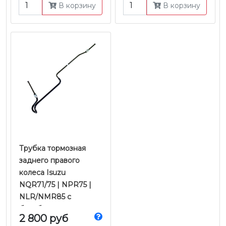
В корзину
В корзину
Трубка тормозная
заднего правого
колеса Isuzu
NQR71/75 | NPR75 |
NLR/NMR85 с
барабанными
2 800 руб
тормозами | Е-2/3/4 |