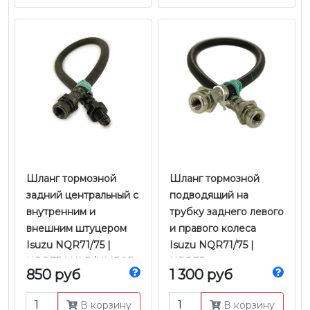
Шланг тормозной
Шланг тормозной
задний центральный с
подводящий на
внутренним и
трубку заднего левого
внешним штуцером
и правого колеса
Isuzu NQR71/75 |
Isuzu NQR71/75 |
NPR75 | NLR/NMR85
NPR75 с
850 руб
1 300 руб
с барабанными
барабанными
тормозами | Е-2/3/4 |
тормозами | Е-2/3/4 |
В корзину
В корзину