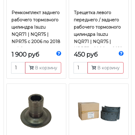
​​​​​​​Ремкомплект заднего
Трещетка левого
рабочего тормозного
переднего / заднего
цилиндра Isuzu
рабочего тормозного
NQR71 | NQR75 |
цилиндра Isuzu
NPR75 с 2006 по 2018
NQR71 | NQR75 |
гг. | Оригинал
NPR75 с 2006 по 2018
1 900 руб
450 руб
гг. | JMC
В корзину
В корзину