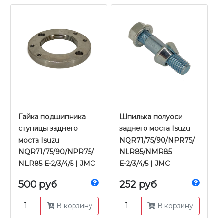
Гайка подшипника
Шпилька полуоси
ступицы заднего
заднего моста Isuzu
моста Isuzu
NQR71/75/90/NPR75/
NQR71/75/90/NPR75/
NLR85/NMR85
NLR85 Е-2/3/4/5 | JMC
Е-2/3/4/5 | JMC
500 руб
252 руб
В корзину
В корзину