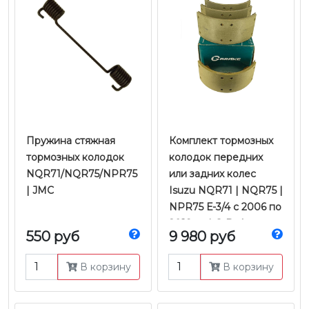
Пружина стяжная
Комплект тормозных
тормозных колодок
колодок передних
NQR71/NQR75/NPR75
или задних колес
| JMC
Isuzu NQR71 | NQR75 |
NPR75 Е-3/4 с 2006 по
2018 гг. | G-Brake
550 руб
9 980 руб
В корзину
В корзину