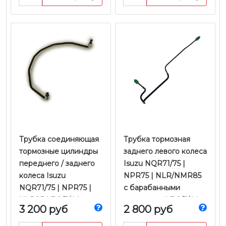
SevRes
Zevs
Трубка соединяющая
Трубка тормозная
тормозные цилиндры
заднего левого колеса
переднего / заднего
Isuzu NQR71/75 |
колеса Isuzu
NPR75 | NLR/NMR85
NQR71/75 | NPR75 |
с барабанными
NLR85 | Е-2/3/4 |
тормозами | Е-2/3/4 |
3 200 руб
2 800 руб
Оригинал
JMC