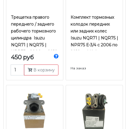
Трещетка правого
Комплект тормозных
переднего / заднего
колодок передних
рабочего тормозного
или задних колес
цилиндра Isuzu
Isuzu NQR71 | NQR75 |
NQR71 | NQR75 |
NPR75 Е-3/4 с 2006 по
NPR75 с 2006 по 2018
2018 гг. | Kujiwa
450 руб
гг. | JMC
На заказ
В корзину