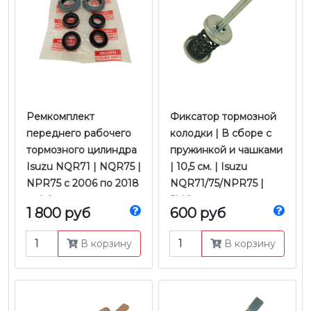
​​​​​​​Ремкомплект
Фиксатор тормозной
переднего рабочего
колодки | В сборе с
тормозного цилиндра
пружинкой и чашками
Isuzu NQR71 | NQR75 |
| 10,5 см. | Isuzu
NPR75 с 2006 по 2018
NQR71/75/NPR75 |
гг. | Оригинал
JMC
1 800 руб
600 руб
В корзину
В корзину