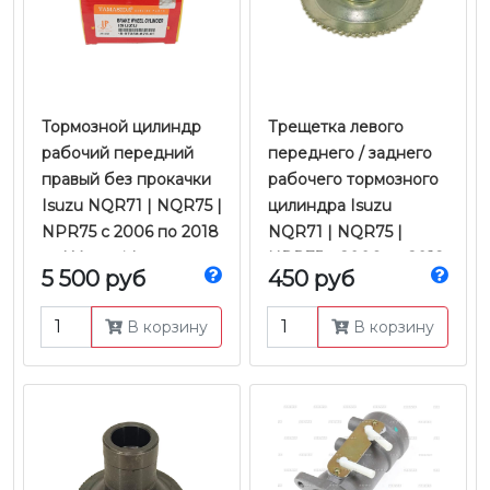
Тормозной цилиндр
Трещетка левого
рабочий передний
переднего / заднего
правый без прокачки
рабочего тормозного
Isuzu NQR71 | NQR75 |
цилиндра Isuzu
NPR75 с 2006 по 2018
NQR71 | NQR75 |
гг. | Yamasida
NPR75 с 2006 по 2018
5 500 руб
450 руб
гг. | JMC
В корзину
В корзину