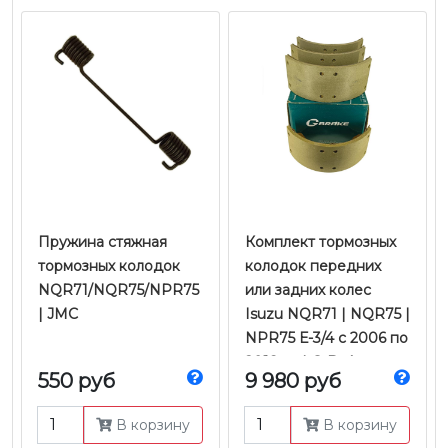
Пружина стяжная
Комплект тормозных
тормозных колодок
колодок передних
NQR71/NQR75/NPR75
или задних колес
| JMC
Isuzu NQR71 | NQR75 |
NPR75 Е-3/4 с 2006 по
2018 гг. | G-Brake
550 руб
9 980 руб
В корзину
В корзину