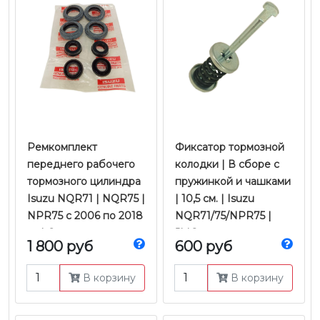
​​​​​​​Ремкомплект
Фиксатор тормозной
переднего рабочего
колодки | В сборе с
тормозного цилиндра
пружинкой и чашками
Isuzu NQR71 | NQR75 |
| 10,5 см. | Isuzu
NPR75 с 2006 по 2018
NQR71/75/NPR75 |
гг. | Оригинал
JMC
1 800 руб
600 руб
В корзину
В корзину