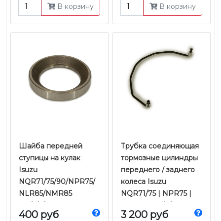
В корзину
В корзину
Шайба передней
Трубка соединяющая
ступицы на кулак
тормозные цилиндры
Isuzu
переднего / заднего
NQR71/75/90/NPR75/
колеса Isuzu
NLR85/NMR85
NQR71/75 | NPR75 |
Е-2/3/4/5 | JMC
NLR85 | Е-2/3/4 |
400 руб
3 200 руб
Оригинал