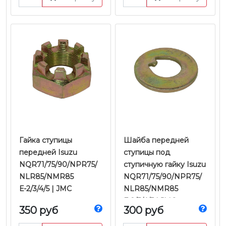
Гайка ступицы
Шайба передней
передней Isuzu
ступицы под
NQR71/75/90/NPR75/
ступичную гайку Isuzu
NLR85/NMR85
NQR71/75/90/NPR75/
Е-2/3/4/5 | JMC
NLR85/NMR85
Е-2/3/4/5 | JMC
350 руб
300 руб