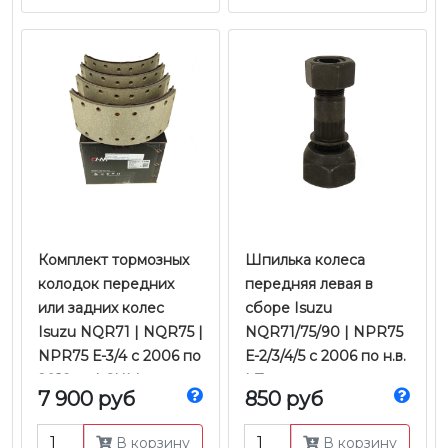
Комплект тормозных
Шпилька колеса
колодок передних
передняя левая в
или задних колес
сборе Isuzu
Isuzu NQR71 | NQR75 |
NQR71/75/90 | NPR75
NPR75 Е-3/4 с 2006 по
Е-2/3/4/5 с 2006 по н.в.
2018 гг. | CHM
| Zevs
7 900 руб
850 руб
В корзину
В корзину