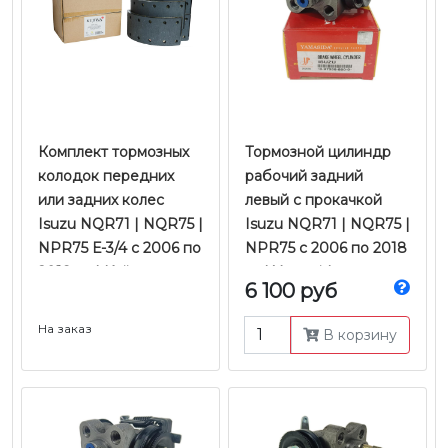
Комплект тормозных
Тормозной цилиндр
колодок передних
рабочий задний
или задних колес
левый с прокачкой
Isuzu NQR71 | NQR75 |
Isuzu NQR71 | NQR75 |
NPR75 Е-3/4 с 2006 по
NPR75 с 2006 по 2018
2018 гг. | Kujiwa
гг. | Yamasida
6 100 руб
На заказ
В корзину