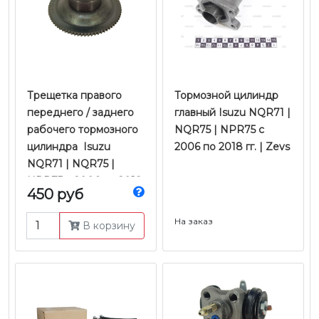
Трещетка правого
Тормозной цилиндр
переднего / заднего
главный Isuzu NQR71 |
рабочего тормозного
NQR75 | NPR75 с
цилиндра Isuzu
2006 по 2018 гг. | Zevs
NQR71 | NQR75 |
NPR75 с 2006 по 2018
450 руб
гг. | JMC
На заказ
В корзину