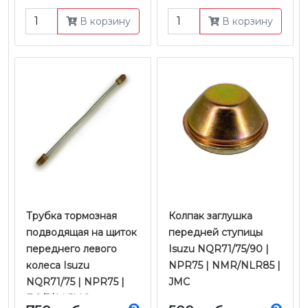
В корзину
В корзину
Трубка тормозная
Колпак заглушка
подводящая на щиток
передней ступицы
переднего левого
Isuzu NQR71/75/90 |
колеса Isuzu
NPR75 | NMR/NLR85 |
NQR71/75 | NPR75 |
JMC
Е-2/3/4 | JMC