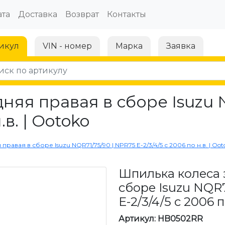
та
Доставка
Возврат
Контакты
икул
VIN - номер
Марка
Заявка
няя правая в сборе Isuzu 
.в. | Ootoko
равая в сборе Isuzu NQR71/75/90 | NPR75 Е-2/3/4/5 с 2006 по н.в. | Oot
Шпилька колеса 
сборе Isuzu NQR7
Е-2/3/4/5 с 2006 п
Артикул: HB0502RR