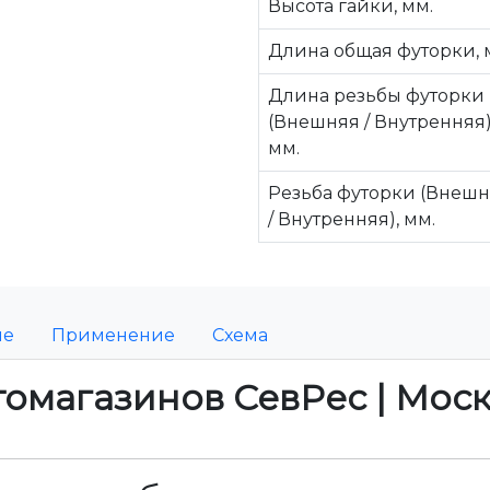
Высота гайки, мм.
Длина общая футорки, 
Длина резьбы футорки
(Внешняя / Внутренняя)
мм.
Резьба футорки (Внеш
/ Внутренняя), мм.
ие
Применение
Схема
томагазинов СевРес | Мос