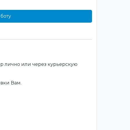
боту
ар лично или через курьерскую
вки Вам.