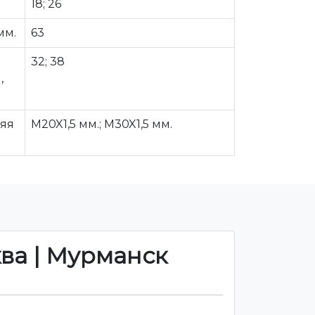
18; 26
мм.
63
32; 38
,
няя
M20X1,5 мм.; M30X1,5 мм.
ква | Мурманск