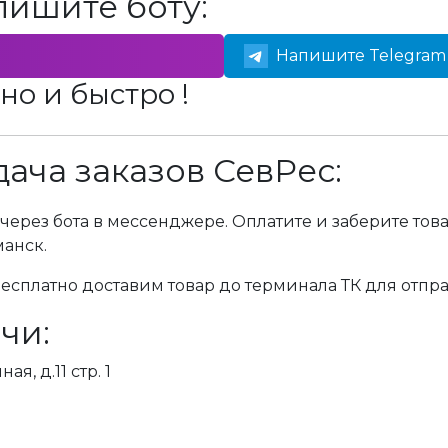
пишите боту:
Напишите Telegram 
но и быстро !
ача заказов СевРес:
через бота в мессенджере. Оплатите и заберите тов
манск.
сплатно доставим товар до терминала ТК для отпра
чи:
я, д.11 стр. 1