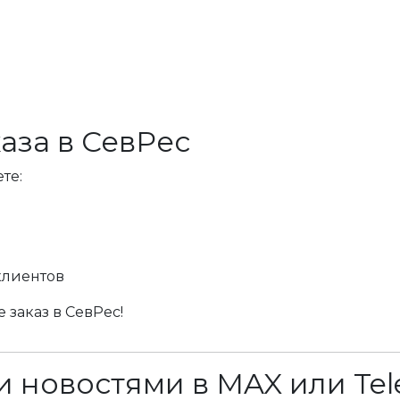
аза в СевРес
те:
клиентов
 заказ в СевРес!
 новостями в MAX или Tel