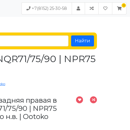
+7(8152) 25-30-58
Найти
NQR71/75/90 | NPR75
oko
задняя правая в
1/75/90 | NPR75
о н.в. | Ootoko