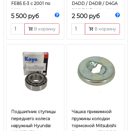
FE85 Е-3 с 2001 по
D4DD / D4DB / D4GA
2012 г.в. | CR
Е-1/2/3/4/5 | Mitsubishi
5 500 руб
2 500 руб
Fuso Canter
FE85D/FEB50/TF |
В корзину
В корзину
Koyo
​​​​​​​Подшипник ступицы
Чашка прижимной
переднего колеса
пружины колодки
наружный Hyundai
тормозной Mitsubishi