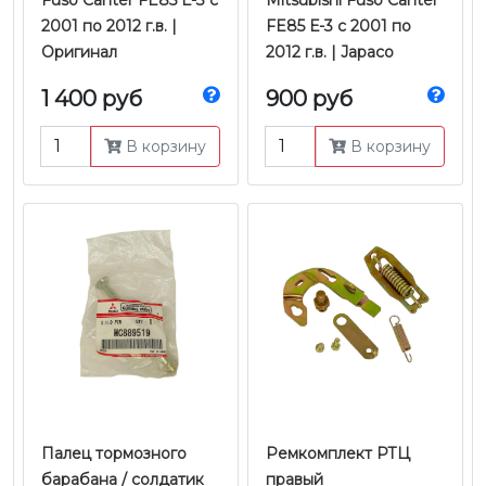
Fuso Canter FE85 Е-3 с
Mitsubishi Fuso Canter
2001 по 2012 г.в. |
FE85 Е-3 с 2001 по
Оригинал
2012 г.в. | Japaco
1 400 руб
900 руб
В корзину
В корзину
Палец тормозного
Ремкомплект РТЦ
барабана / солдатик
правый