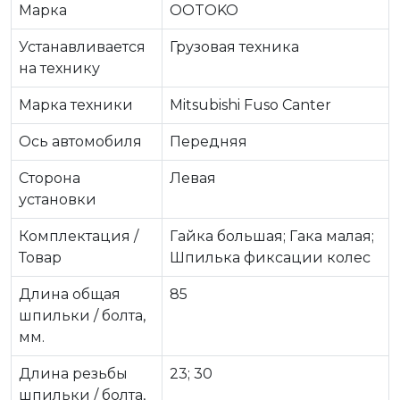
Марка
OOTOKO
Устанавливается
Грузовая техника
на технику
Марка техники
Mitsubishi Fuso Canter
Ось автомобиля
Передняя
Сторона
Левая
установки
Комплектация /
Гайка большая; Гака малая;
Товар
Шпилька фиксации колес
Длина общая
85
шпильки / болта,
мм.
Длина резьбы
23; 30
шпильки / болта,