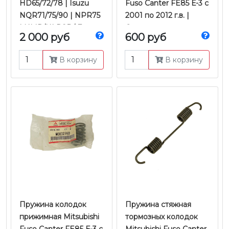
HD65/72/78 | Isuzu
Fuso Canter FE85 Е-3 с
NQR71/75/90 | NPR75
2001 по 2012 г.в. |
| NMR/NLR85 / Fuso
Оригинал
2 000 руб
600 руб
Canter / Hino-300 У/К |
Koyo
В корзину
В корзину
Пружина колодок
Пружина стяжная
прижимная Mitsubishi
тормозных колодок