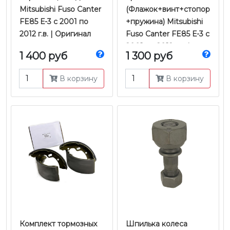
Mitsubishi Fuso Canter
(Флажок+винт+стопор
FE85 Е-3 с 2001 по
+пружина) Mitsubishi
2012 г.в. | Оригинал
Fuso Canter FE85 Е-3 с
2001 по 2012 г.в. |
1 400 руб
1 300 руб
Proper
В корзину
В корзину
Комплект тормозных
Шпилька колеса