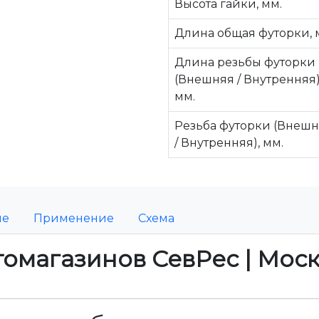
Высота гайки, мм.
Длина общая футорки, 
Длина резьбы футорки
(Внешняя / Внутренняя)
мм.
Резьба футорки (Внеш
/ Внутренняя), мм.
ие
Применение
Схема
томагазинов СевРес | Мос