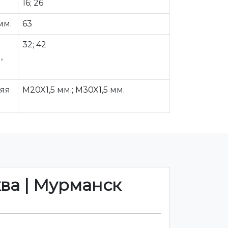
16; 26
мм.
63
32; 42
,
няя
M20X1,5 мм.; M30X1,5 мм.
ква | Мурманск