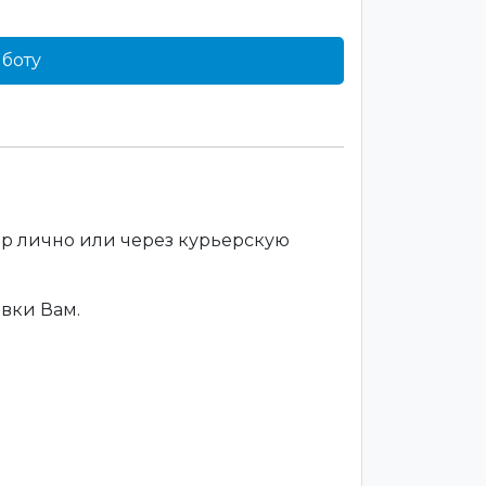
боту
ар лично или через курьерскую
вки Вам.