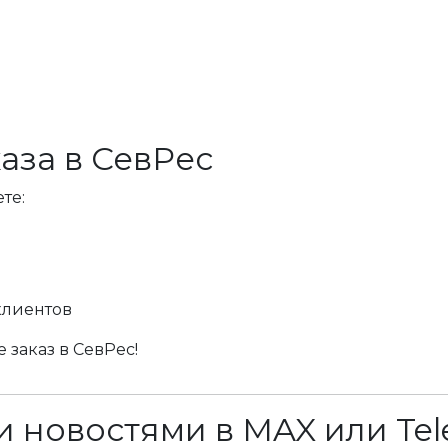
аза в СевРес
те:
клиентов
 заказ в СевРес!
 новостями в MAX или Tel