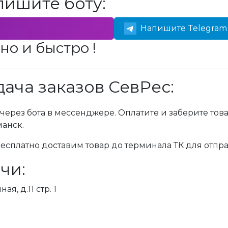
пишите боту:
Напишите Telegram 
но и быстро !
ача заказов СевРес:
через бота в мессенджере. Оплатите и заберите тов
манск.
сплатно доставим товар до терминала ТК для отпра
чи:
я, д.11 стр. 1