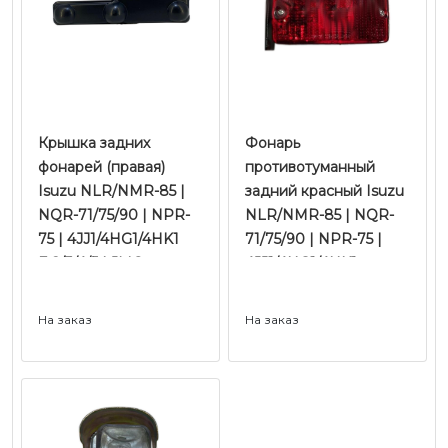
Крышка задних
Фонарь
фонарей (правая)
противотуманный
Isuzu NLR/NMR-85 |
задний красный Isuzu
NQR-71/75/90 | NPR-
NLR/NMR-85 | NQR-
75 | 4JJ1/4HG1/4HK1
71/75/90 | NPR-75 |
Е-2/3/4/5 | JMC
4JJ1/4HG1/4HK1
Е-2/3/4/5 | JMC
На заказ
На заказ