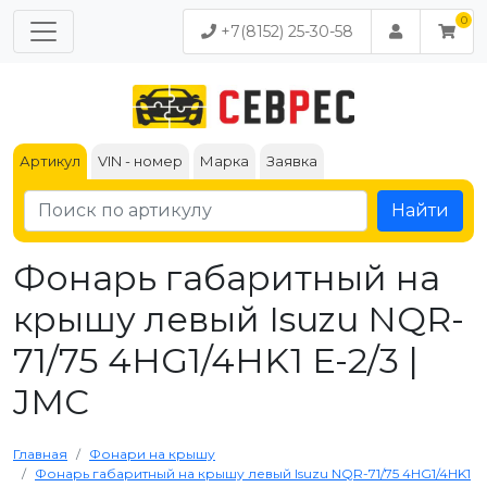
+7(8152) 25-30-58
Артикул
VIN - номер
Марка
Заявка
Найти
Фонарь габаритный на
крышу левый Isuzu NQR-
71/75 4HG1/4HK1 Е-2/3 |
JMC
Главная
Фонари на крышу
Фонарь габаритный на крышу левый Isuzu NQR-71/75 4HG1/4HK1