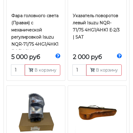
Фара головного света
Указатель поворотов
(Правая) с
левый Isuzu NQR-
механической
71/75 4HG1/4HK1 Е-2/3
регулировкой Isuzu
| SAT
NQR-71/75 4HG1/4HK1
Е-2/3 | JMC
5 000 руб
2 000 руб
В корзину
В корзину