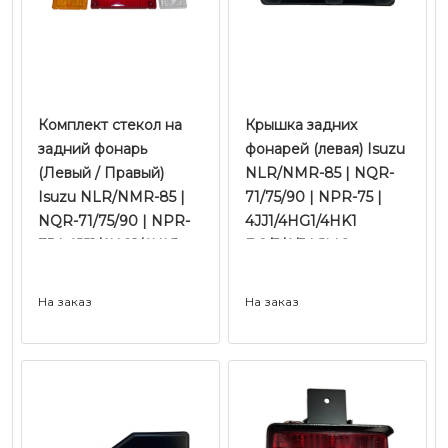
Комплект стекол на
Крышка задних
задний фонарь
фонарей (левая) Isuzu
(Левый / Правый)
NLR/NMR-85 | NQR-
Isuzu NLR/NMR-85 |
71/75/90 | NPR-75 |
NQR-71/75/90 | NPR-
4JJ1/4HG1/4HK1
75 | 4JJ1/4HG1/4HK1
Е-2/3/4/5 | JMC
Е-2/3/4/5 | JMC
На заказ
На заказ