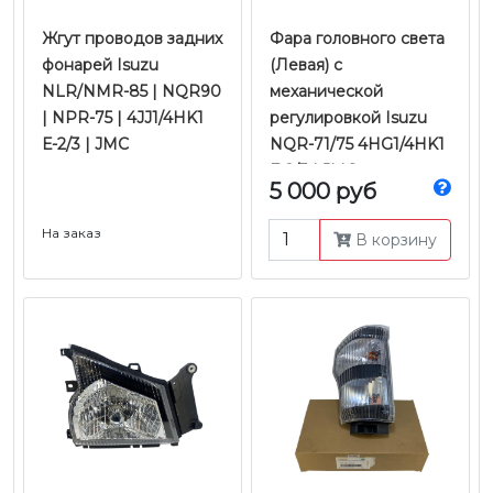
Жгут проводов задних
Фара головного света
фонарей Isuzu
(Левая) с
NLR/NMR-85 | NQR90
механической
| NPR-75 | 4JJ1/4HK1
регулировкой Isuzu
Е-2/3 | JMC
NQR-71/75 4HG1/4HK1
Е-2/3 | JMC
5 000 руб
На заказ
В корзину