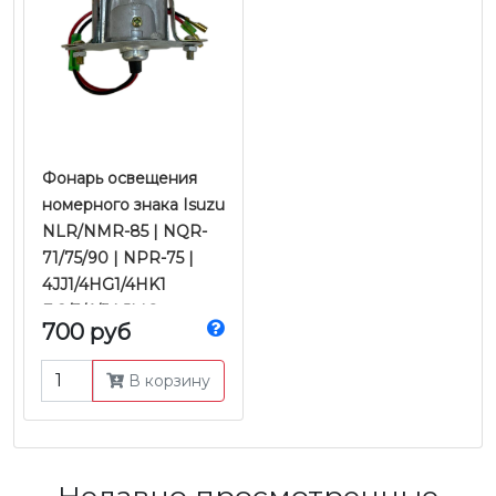
Фонарь освещения
номерного знака Isuzu
NLR/NMR-85 | NQR-
71/75/90 | NPR-75 |
4JJ1/4HG1/4HK1
Е-2/3/4/5 | JMC
700 руб
В корзину