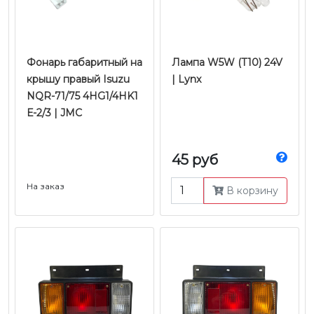
Фонарь габаритный на
Лампа W5W (T10) 24V
крышу правый Isuzu
| Lynx
NQR-71/75 4HG1/4HK1
Е-2/3 | JMC
45 руб
На заказ
В корзину