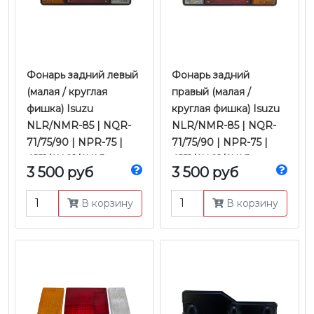
Фонарь задний левый
Фонарь задний
(малая / круглая
правый (малая /
фишка) Isuzu
круглая фишка) Isuzu
NLR/NMR-85 | NQR-
NLR/NMR-85 | NQR-
71/75/90 | NPR-75 |
71/75/90 | NPR-75 |
4JJ1/4HG1/4HK1
4JJ1/4HG1/4HK1
3 500 руб
3 500 руб
Е-2/3/4/5 | Ootoko
Е-2/3/4/5 | Ootoko
В корзину
В корзину