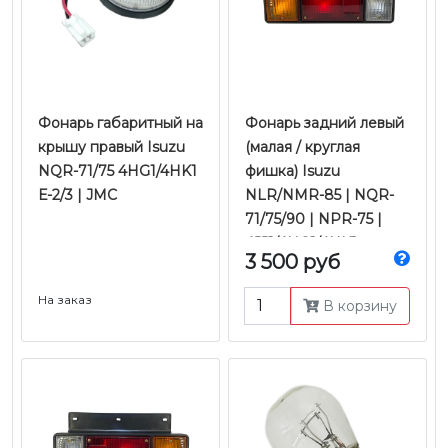
Фонарь габаритный на
Фонарь задний левый
крышу правый Isuzu
(малая / круглая
NQR-71/75 4HG1/4HK1
фишка) Isuzu
Е-2/3 | JMC
NLR/NMR-85 | NQR-
71/75/90 | NPR-75 |
4JJ1/4HG1/4HK1
3 500 руб
Е-2/3/4/5 | Ootoko
На заказ
В корзину