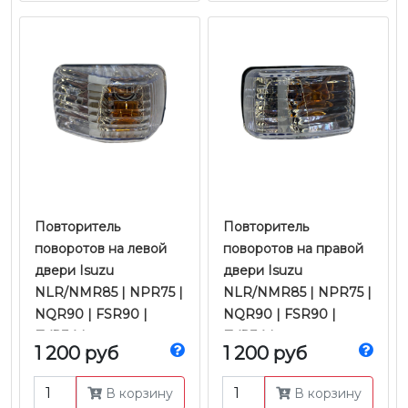
Повторитель
Повторитель
поворотов на левой
поворотов на правой
двери Isuzu
двери Isuzu
NLR/NMR85 | NPR75 |
NLR/NMR85 | NPR75 |
NQR90 | FSR90 |
NQR90 | FSR90 |
FVR34 |
FVR34 |
1 200 руб
1 200 руб
4JJ1/4HK1/6HK1 Е-4/5 |
4JJ1/4HK1/6HK1 Е-4/5 |
JMC
JMC
В корзину
В корзину