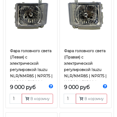
Фара головного света
Фара головного света
(Левая) с
(Правая) с
электрической
электрической
регулировкой Isuzu
регулировкой Isuzu
NLR/NMR85 | NPR75 |
NLR/NMR85 | NPR75 |
NQR90 | FSR90 |
NQR90 | FSR90 |
9 000 руб
9 000 руб
FVR34 |
FVR34 |
4JJ1/4HK1/6HK1 Е-4/5 |
4JJ1/4HK1/6HK1 Е-4/5 |
В корзину
В корзину
JMC
JMC