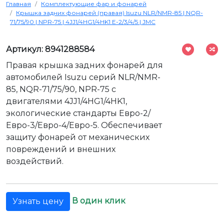
Главная
Комплектующие фар и фонарей
Крышка задних фонарей (правая) Isuzu NLR/NMR-85 | NQR-
71/75/90 | NPR-75 | 4JJ1/4HG1/4HK1 Е-2/3/4/5 | JMC
Артикул: 8941288584
Правая крышка задних фонарей для
автомобилей Isuzu серий NLR/NMR-
85, NQR-71/75/90, NPR-75 с
двигателями 4JJ1/4HG1/4HK1,
экологические стандарты Евро-2/
Евро-3/Евро-4/Евро-5. Обеспечивает
защиту фонарей от механических
повреждений и внешних
воздействий.
В один клик
Узнать цену