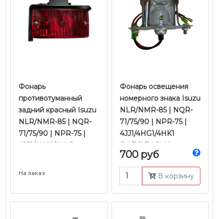
Фонарь
Фонарь освещения
противотуманный
номерного знака Isuzu
задний красный Isuzu
NLR/NMR-85 | NQR-
NLR/NMR-85 | NQR-
71/75/90 | NPR-75 |
71/75/90 | NPR-75 |
4JJ1/4HG1/4HK1
4JJ1/4HG1/4HK1
Е-2/3/4/5 | JMC
700 руб
Е-2/3/4/5 | JMC
На заказ
В корзину