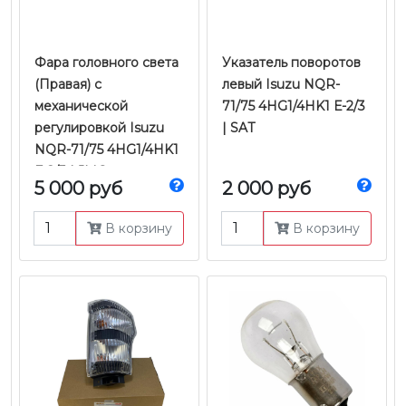
Фара головного света
Указатель поворотов
(Правая) с
левый Isuzu NQR-
механической
71/75 4HG1/4HK1 Е-2/3
регулировкой Isuzu
| SAT
NQR-71/75 4HG1/4HK1
Е-2/3 | JMC
5 000 руб
2 000 руб
В корзину
В корзину