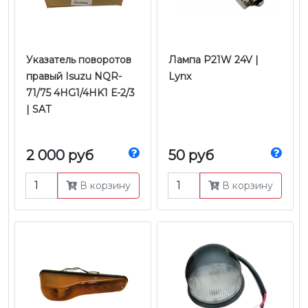
Указатель поворотов
Лампа P21W 24V |
правый Isuzu NQR-
Lynx
71/75 4HG1/4HK1 Е-2/3
| SAT
2 000 руб
50 руб
В корзину
В корзину