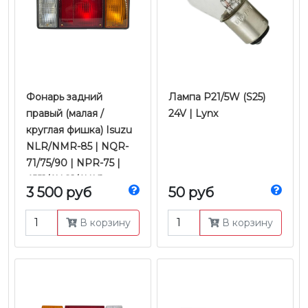
Фонарь задний
Лампа P21/5W (S25)
правый (малая /
24V | Lynx
круглая фишка) Isuzu
NLR/NMR-85 | NQR-
71/75/90 | NPR-75 |
4JJ1/4HG1/4HK1
3 500 руб
50 руб
Е-2/3/4/5 | Ootoko
В корзину
В корзину