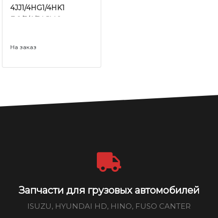
4JJ1/4HG1/4HK1
Е-2/3/4/5 | JMC
На заказ
Запчасти для грузовых автомобилей
ISUZU, HYUNDAI HD, HINO, FUSO CANTER