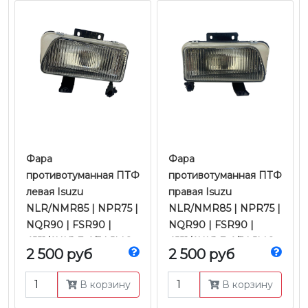
Фара
Фара
противотуманная ПТФ
противотуманная ПТФ
левая Isuzu
правая Isuzu
NLR/NMR85 | NPR75 |
NLR/NMR85 | NPR75 |
NQR90 | FSR90 |
NQR90 | FSR90 |
4JJ1/4HK1 Е-4/5 | JMC
4JJ1/4HK1 Е-4/5 | JMC
2 500 руб
2 500 руб
В корзину
В корзину