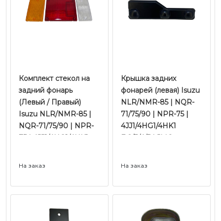
Комплект стекол на
Крышка задних
задний фонарь
фонарей (левая) Isuzu
(Левый / Правый)
NLR/NMR-85 | NQR-
Isuzu NLR/NMR-85 |
71/75/90 | NPR-75 |
NQR-71/75/90 | NPR-
4JJ1/4HG1/4HK1
75 | 4JJ1/4HG1/4HK1
Е-2/3/4/5 | JMC
Е-2/3/4/5 | JMC
На заказ
На заказ