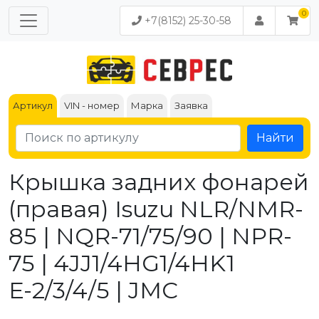
+7(8152) 25-30-58
Артикул
VIN - номер
Марка
Заявка
Найти
Крышка задних фонарей
(правая) Isuzu NLR/NMR-
85 | NQR-71/75/90 | NPR-
75 | 4JJ1/4HG1/4HK1
Е-2/3/4/5 | JMC