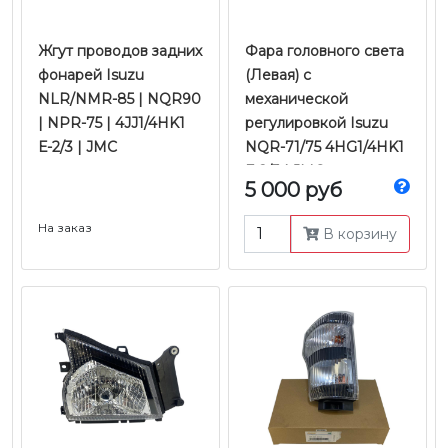
Жгут проводов задних
Фара головного света
фонарей Isuzu
(Левая) с
NLR/NMR-85 | NQR90
механической
| NPR-75 | 4JJ1/4HK1
регулировкой Isuzu
Е-2/3 | JMC
NQR-71/75 4HG1/4HK1
Е-2/3 | JMC
5 000 руб
На заказ
В корзину