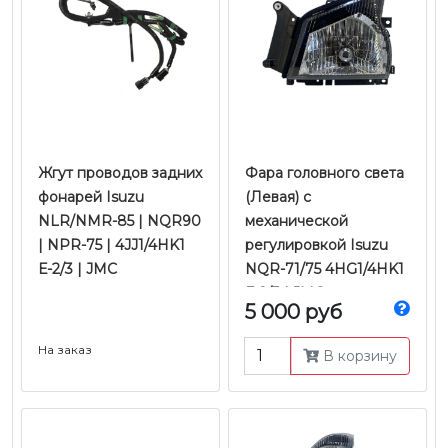
Жгут проводов задних
Фара головного света
фонарей Isuzu
(Левая) с
NLR/NMR-85 | NQR90
механической
| NPR-75 | 4JJ1/4HK1
регулировкой Isuzu
Е-2/3 | JMC
NQR-71/75 4HG1/4HK1
Е-2/3 | JMC
5 000 руб
На заказ
В корзину