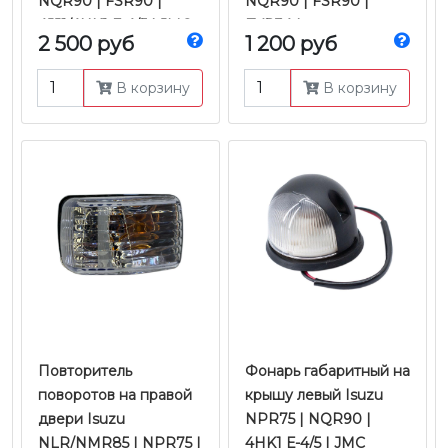
NQR90 | FSR90 |
NQR90 | FSR90 |
4JJ1/4HK1 Е-4/5 | JMC
FVR34 |
2 500 руб
1 200 руб
4JJ1/4HK1/6HK1 Е-4/5 |
JMC
В корзину
В корзину
Повторитель
Фонарь габаритный на
поворотов на правой
крышу левый Isuzu
двери Isuzu
NPR75 | NQR90 |
NLR/NMR85 | NPR75 |
4HK1 Е-4/5 | JMC