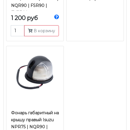
NQR90 | FSR90 |
FVR34 |
1 200 руб
4JJ1/4HK1/6HK1 Е-4/5 |
JMC
В корзину
Фонарь габаритный на
крышу правый Isuzu
NPR75 | NQR90 |