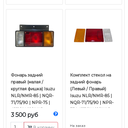
Фонарь задний
Комплект стекол на
правый (малая /
задний фонарь
круглая фишка) Isuzu
(Левый / Правый)
NLR/NMR-85 | NQR-
Isuzu NLR/NMR-85 |
71/75/90 | NPR-75 |
NQR-71/75/90 | NPR-
4JJ1/4HG1/4HK1
75 | 4JJ1/4HG1/4HK1
3 500 руб
Е-2/3/4/5 | Ootoko
Е-2/3/4/5 | JMC
На заказ
В корзину