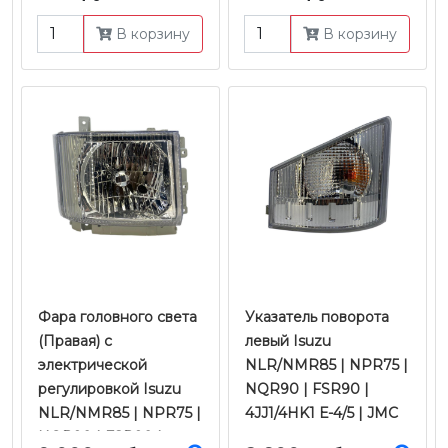
4JJ1/4HK1/6HK1 Е-4/5 |
В корзину
В корзину
JMC
Фара головного света
Указатель поворота
(Правая) с
левый Isuzu
электрической
NLR/NMR85 | NPR75 |
регулировкой Isuzu
NQR90 | FSR90 |
NLR/NMR85 | NPR75 |
4JJ1/4HK1 Е-4/5 | JMC
NQR90 | FSR90 |