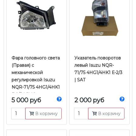
Фара головного света
Указатель поворотов
(Правая) с
левый Isuzu NQR-
механической
71/75 4HG1/4HK1 Е-2/3
регулировкой Isuzu
| SAT
NQR-71/75 4HG1/4HK1
Е-2/3 | JMC
5 000 руб
2 000 руб
В корзину
В корзину