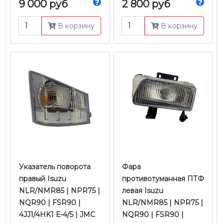
9 000 руб
2 800 руб
FVR34 |
4JJ1/4HK1/6HK1 Е-4/5 |
В корзину
В корзину
JMC
Указатель поворота
Фара
правый Isuzu
противотуманная ПТФ
NLR/NMR85 | NPR75 |
левая Isuzu
NQR90 | FSR90 |
NLR/NMR85 | NPR75 |
4JJ1/4HK1 Е-4/5 | JMC
NQR90 | FSR90 |