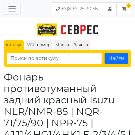
+7(8152) 25-30-58
Артикул
VIN - номер
Марка
Заявка
Найти
Фонарь
противотуманный
задний красный Isuzu
NLR/NMR-85 | NQR-
71/75/90 | NPR-75 |
4JJ1/4HG1/4HK1 Е-2/3/4/5 |