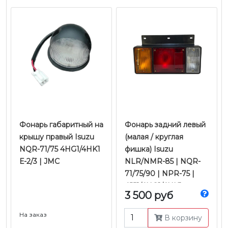
Фонарь габаритный на
Фонарь задний левый
крышу правый Isuzu
(малая / круглая
NQR-71/75 4HG1/4HK1
фишка) Isuzu
Е-2/3 | JMC
NLR/NMR-85 | NQR-
71/75/90 | NPR-75 |
4JJ1/4HG1/4HK1
3 500 руб
Е-2/3/4/5 | Ootoko
На заказ
В корзину