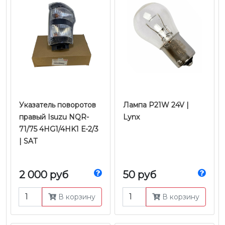
Указатель поворотов
Лампа P21W 24V |
правый Isuzu NQR-
Lynx
71/75 4HG1/4HK1 Е-2/3
| SAT
2 000 руб
50 руб
В корзину
В корзину