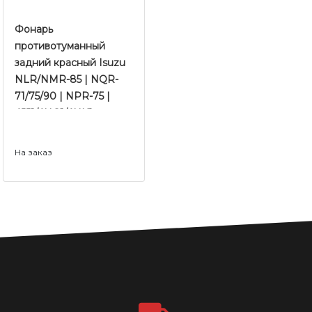
Фонарь
противотуманный
задний красный Isuzu
NLR/NMR-85 | NQR-
71/75/90 | NPR-75 |
4JJ1/4HG1/4HK1
Е-2/3/4/5 | JMC
На заказ