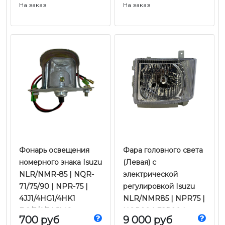
На заказ
На заказ
Фонарь освещения
Фара головного света
номерного знака Isuzu
(Левая) с
NLR/NMR-85 | NQR-
электрической
71/75/90 | NPR-75 |
регулировкой Isuzu
4JJ1/4HG1/4HK1
NLR/NMR85 | NPR75 |
Е-2/3/4/5 | JMC
NQR90 | FSR90 |
700 руб
9 000 руб
FVR34 |