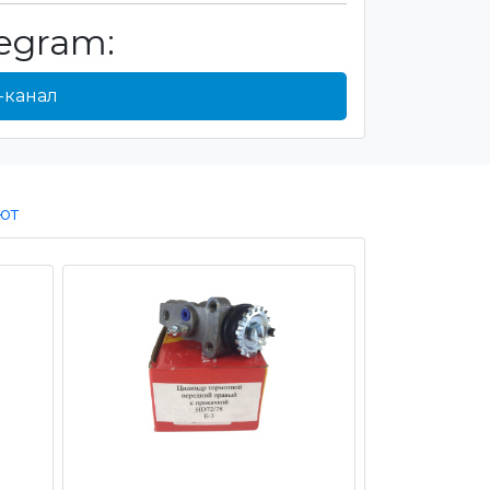
egram:
-канал
ют