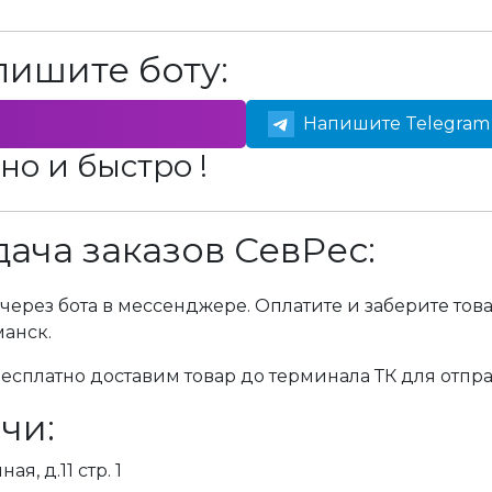
пишите боту:
Напишите Telegram 
но и быстро !
ача заказов СевРес:
через бота в мессенджере. Оплатите и заберите тов
манск.
сплатно доставим товар до терминала ТК для отпра
чи:
я, д.11 стр. 1