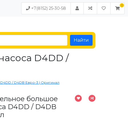
+7(8152) 25-30-58
Найти
насоса D4DD /
D4DD / D4DB Евро-3 | Оригинал
тельное большое
са D4DD / D4DB
ал