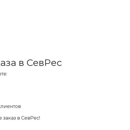
аза в СевРес
те:
клиентов
 заказ в СевРес!