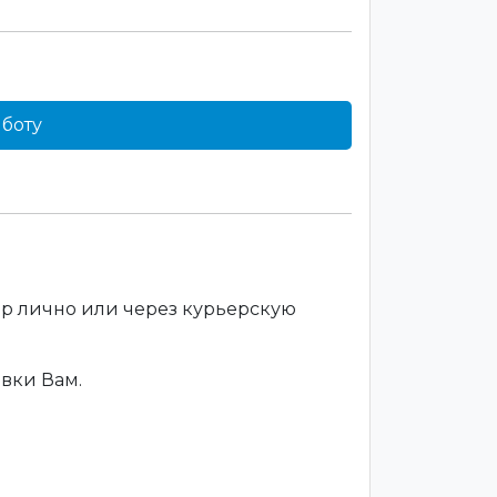
боту
ар лично или через курьерскую
вки Вам.