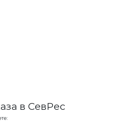
аза в СевРес
те: