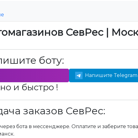
ие
томагазинов СевРес | Мос
пишите боту:
Напишите Telegram 
но и быстро !
ача заказов СевРес:
через бота в мессенджере. Оплатите и заберите тов
манск.