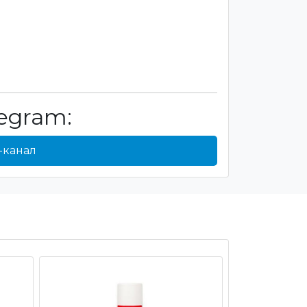
egram:
-канал