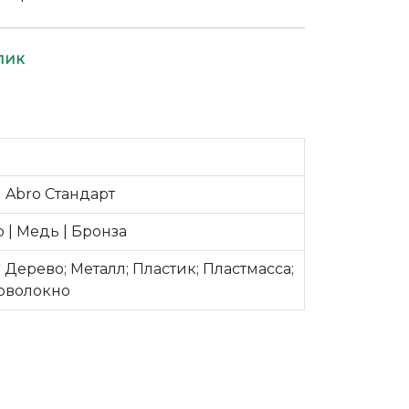
лик
 Abro Стандарт
о | Медь | Бронза
; Дерево; Металл; Пластик; Пластмасса;
оволокно