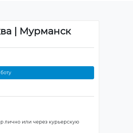
ква | Мурманск
боту
ар лично или через курьерскую