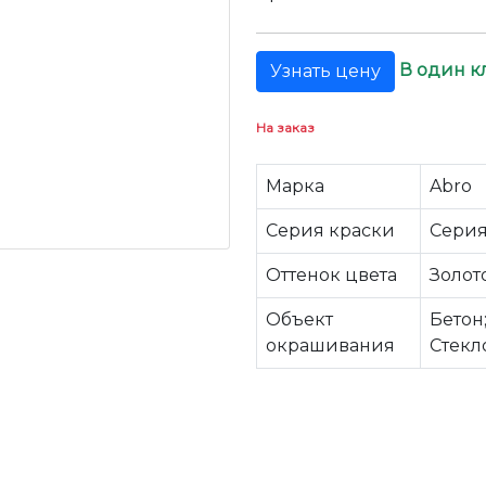
В один к
Узнать цену
На заказ
Марка
Abro
Серия краски
Серия
Оттенок цвета
Золот
Объект
Бетон
окрашивания
Стекл