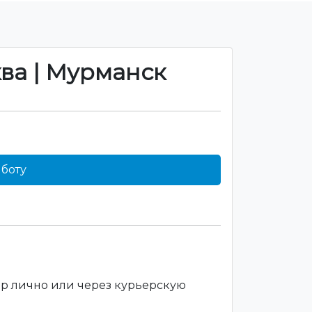
ква | Мурманск
боту
ар лично или через курьерскую