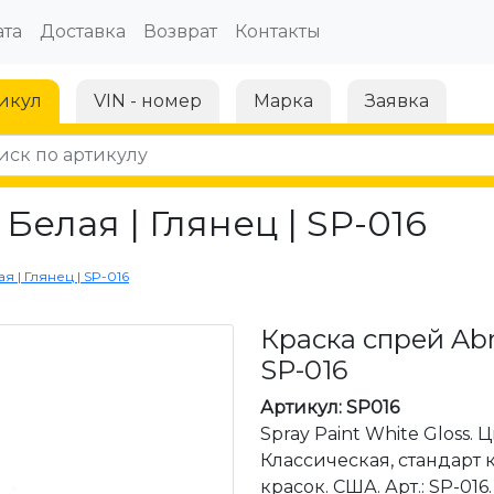
та
Доставка
Возврат
Контакты
икул
VIN - номер
Марка
Заявка
 Белая | Глянец | SP-016
я | Глянец | SP-016
Краска спрей Abro
SP-016
Артикул: SP016
Spray Paint White Gloss. 
Классическая, стандарт 
красок. США. Арт.: SP-016. 