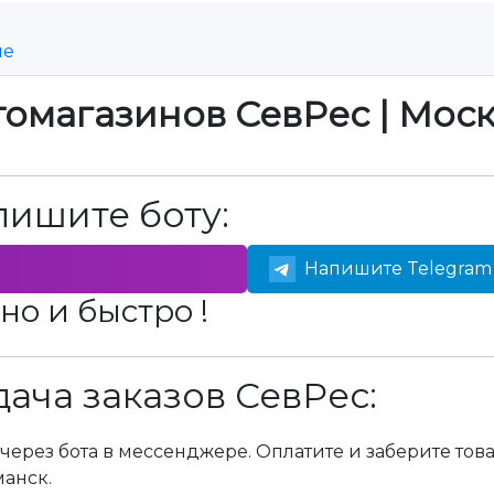
ие
томагазинов СевРес | Мос
пишите боту:
Напишите Telegram 
но и быстро !
ача заказов СевРес:
через бота в мессенджере. Оплатите и заберите тов
манск.