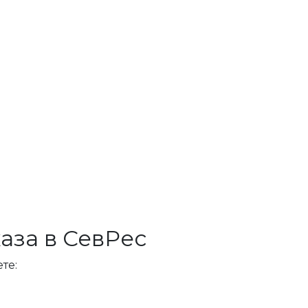
аза в СевРес
те: