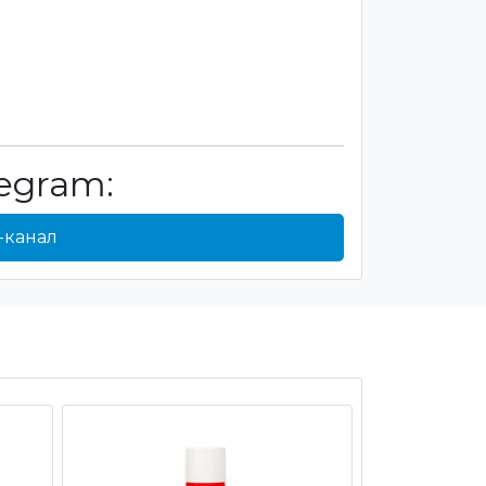
egram:
-канал