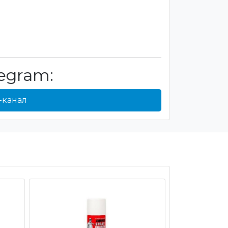
egram:
-канал