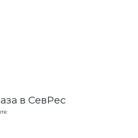
аза в СевРес
те: