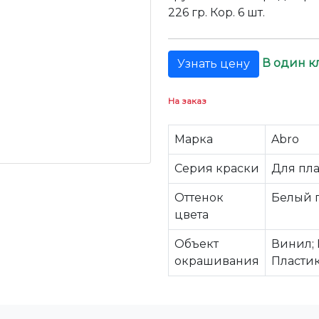
226 гр. Кор. 6 шт.
В один к
Узнать цену
На заказ
Марка
Abro
Серия краски
Для пл
Оттенок
Белый 
цвета
Объект
Винил; 
окрашивания
Пластик