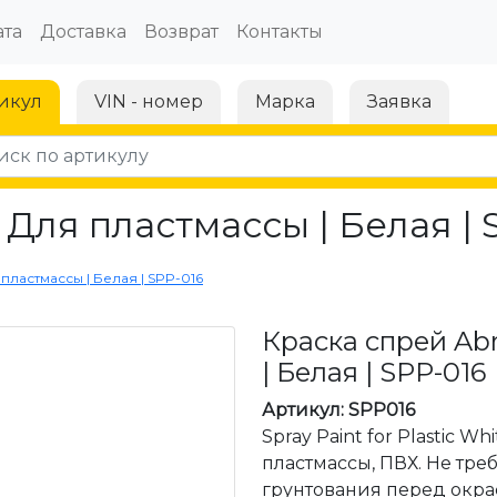
та
Доставка
Возврат
Контакты
икул
VIN - номер
Марка
Заявка
 Для пластмассы | Белая | 
 пластмассы | Белая | SPP-016
Краска спрей Abr
| Белая | SPP-016
Артикул: SPP016
Spray Paint for Plastic Wh
пластмассы, ПВХ. Не тре
грунтования перед окраск