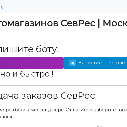
ие
томагазинов СевРес | Мос
пишите боту:
Напишите Telegram 
но и быстро !
ача заказов СевРес:
через бота в мессенджере. Оплатите и заберите тов
манск.