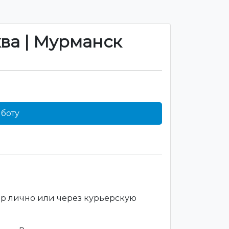
ква | Мурманск
боту
ар лично или через курьерскую