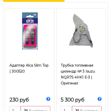
Адаптер Alca Slim Top
Трубка топливная
| 300520
цилиндр № 3 Isuzu
NQR75 4HK1 Е-3 |
Оригинал
230 руб
5 300 руб
В корзину
В корзину