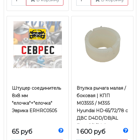
Штуцер соединитель
Втулка рычага малая /
8x8 мм
боковая | КПП
"елочка"+"елочка"
M035S5 / M3S5
Эврика ERHRC0505
Hyundai HD-65/72/78 с
ДВС D4DD/DB/AL
Евро-1/2/3 | Оригинал
65 руб
1 600 руб