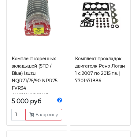
Комплект коренных
Комплект прокладок
вкладышей (STD /
двигателя Рено Логан
Blue) Isuzu
1 c 2007 по 2015 г.в. |
NQR71/75/90 NPR75
7701471886
FVR34
4HG1/4HK1/6HK1
5 000 руб
Евро-2/3/4/5 | Taiho
В корзину