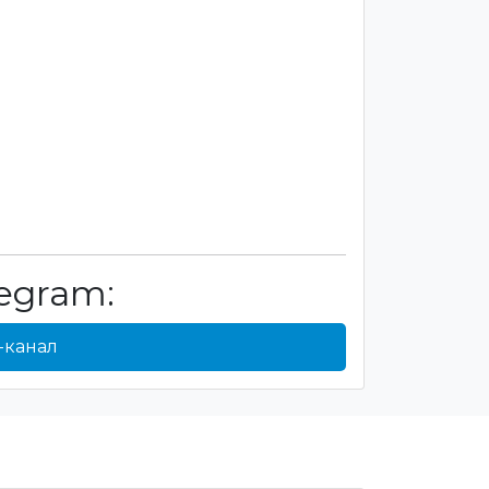
egram:
-канал