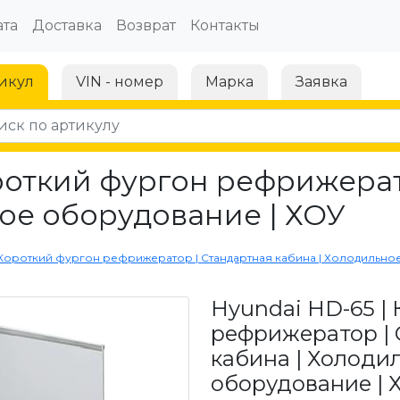
та
Доставка
Возврат
Контакты
икул
VIN - номер
Марка
Заявка
роткий фургон рефрижерат
ое оборудование | ХОУ
| Короткий фургон рефрижератор | Стандартная кабина | Холодильно
Hyundai HD-65 |
рефрижератор |
кабина | Холоди
оборудование | 