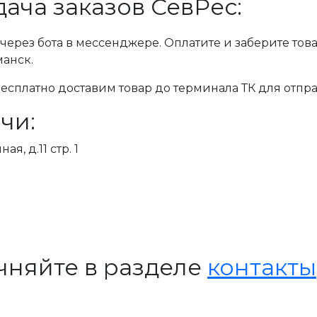
ача заказов СевРес:
через бота в мессенджере. Оплатите и заберите тов
манск.
сплатно доставим товар до терминала ТК для отпра
чи:
я, д.11 стр. 1
чняйте в разделе
контакты