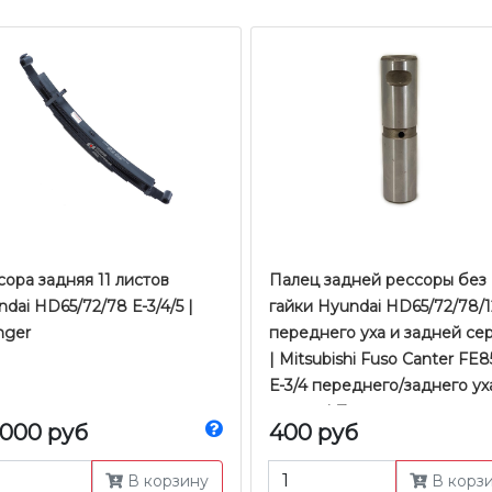
ора задняя 11 листов
Палец задней рессоры без
dai HD65/72/78 Е-3/4/5 |
гайки Hyundai HD65/72/78/
nger
переднего уха и задней се
| Mitsubishi Fuso Canter FE8
Е-3/4 переднего/заднего ух
серьги | Zevs
 000 руб
400 руб
В корзину
В корз