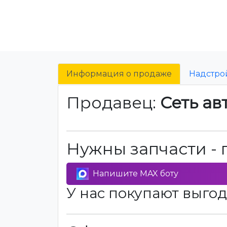
Информация о продаже
Надстро
Продавец:
Сеть ав
Нужны запчасти - 
Напишите MAX боту
У нас покупают выгод