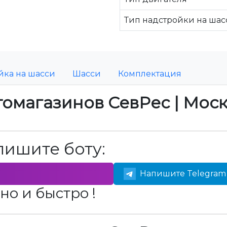
Тип надстройки на шас
йка на шасси
Шасси
Комплектация
томагазинов СевРес | Мос
пишите боту:
Напишите Telegram 
но и быстро !