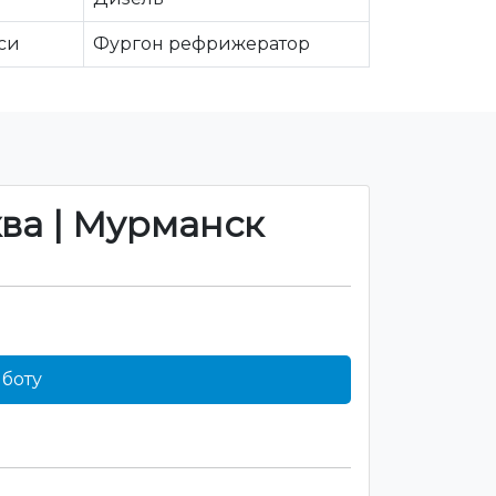
си
Фургон рефрижератор
ква | Мурманск
боту