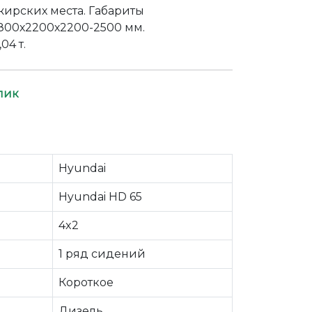
жирских места. Габариты
800х2200х2200-2500 мм.
,04 т.
лик
Hyundai
Hyundai HD 65
4x2
1 ряд сидений
Короткое
Дизель