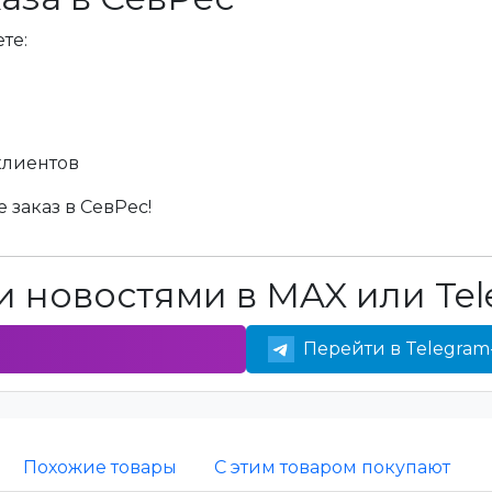
те:
клиентов
 заказ в СевРес!
 новостями в MAX или Tel
Перейти в Telegram
Похожие товары
С этим товаром покупают