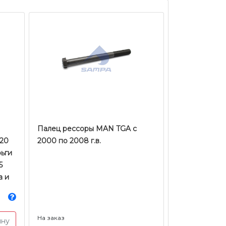
Палец рессоры MAN TGA с
120
2000 по 2008 г.в.
рьги
5
а и
На заказ
ину