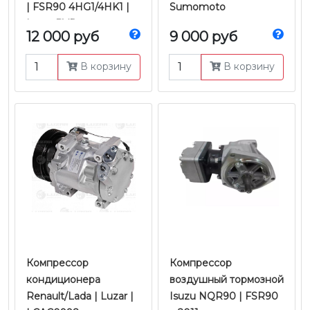
| FSR90 4HG1/4HK1 |
Sumomoto
Isuzu BVP
12 000 руб
9 000 руб
В корзину
В корзину
Компрессор
Компрессор
кондиционера
воздушный тормозной
Renault/Lada | Luzar |
Isuzu NQR90 | FSR90