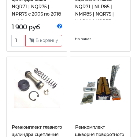
NQR71 | NQR75 |
NQR71 | NLR85 |
NPR75 с 2006 по 2018
NMR85 | NQR75 |
гг. | Оригинал
NQR90 | NPR75 c
1 900 руб
2006 по 2018 г.в.
На заказ
В корзину
Ремкомплект главного
Ремкомплект
цилиндра сцепления
шкворня поворотного