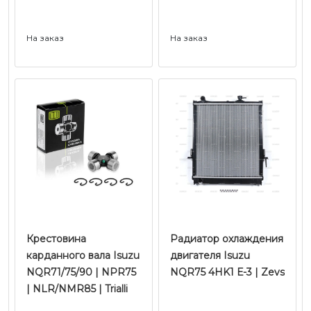
На заказ
На заказ
Крестовина
Радиатор охлаждения
карданного вала Isuzu
двигателя Isuzu
NQR71/75/90 | NPR75
NQR75 4HK1 Е-3 | Zevs
| NLR/NMR85 | Trialli