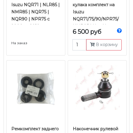
Isuzu NQR71 | NLR85 |
кулака комплект на
NMR85 | NQR75 |
Isuzu
NQR90 | NPR75 c
NQR71/75/90/NPR75/
2006 по 2018 г.в.
NMR85 | NamYang
6 500 руб
На заказ
В корзину
Ремкомплект заднего
Наконечник рулевой