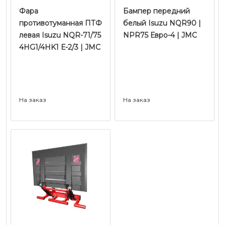
Фара
Бампер передний
противотуманная ПТФ
белый Isuzu NQR90 |
левая Isuzu NQR-71/75
NPR75 Евро-4 | JMC
4HG1/4HK1 Е-2/3 | JMC
На заказ
На заказ