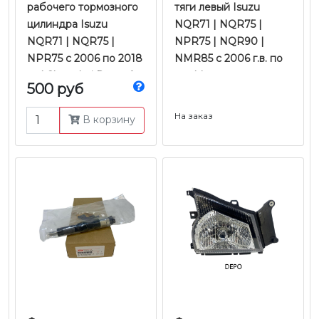
рабочего тормозного
тяги левый Isuzu
цилиндра Isuzu
NQR71 | NQR75 |
NQR71 | NQR75 |
NPR75 | NQR90 |
NPR75 с 2006 по 2018
NMR85 с 2006 г.в. по
гг. | Shanghai Ruconf
н.в. | Lynx
500 руб
На заказ
В корзину