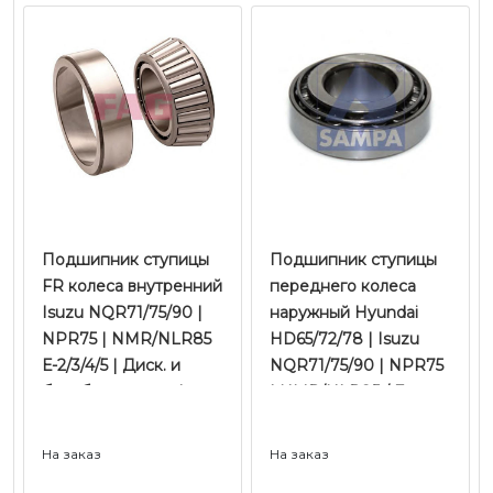
Подшипник ступицы
​​​​​​​Подшипник ступицы
FR колеса внутренний
переднего колеса
Isuzu NQR71/75/90 |
наружный Hyundai
NPR75 | NMR/NLR85
HD65/72/78 | Isuzu
Е-2/3/4/5 | Диск. и
NQR71/75/90 | NPR75
барабан. тормоз |
| NMR/NLR85 / Fuso
Hyundai HD78 /
Canter / Hino-300 У/К |
Mighty EX Е-5 КПП
Sampa
На заказ
На заказ
T60S5/6 перв. и втор.