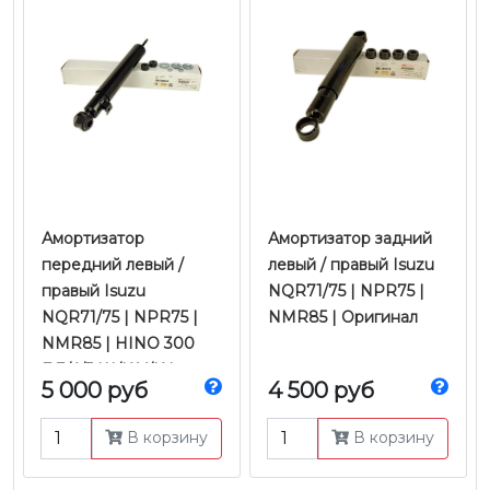
Амортизатор
Амортизатор задний
передний левый /
левый / правый Isuzu
правый Isuzu
NQR71/75 | NPR75 |
NQR71/75 | NPR75 |
NMR85 | Оригинал
NMR85 | HINO 300
Е-3/4/5 Ш/К У/К |
5 000 руб
4 500 руб
Оригинал
В корзину
В корзину