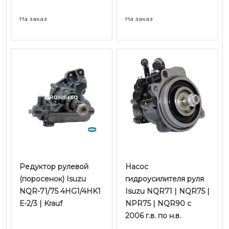
На заказ
На заказ
Редуктор рулевой
Насос
(поросенок) Isuzu
гидроусилителя руля
NQR-71/75 4HG1/4HK1
Isuzu NQR71 | NQR75 |
Е-2/3 | Krauf
NPR75 | NQR90 с
2006 г.в. по н.в.