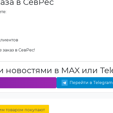
аза в СевРес
те:
клиентов
 заказ в СевРес!
 новостями в MAX или Tel
Перейти в Telegram
тим товаром покупают