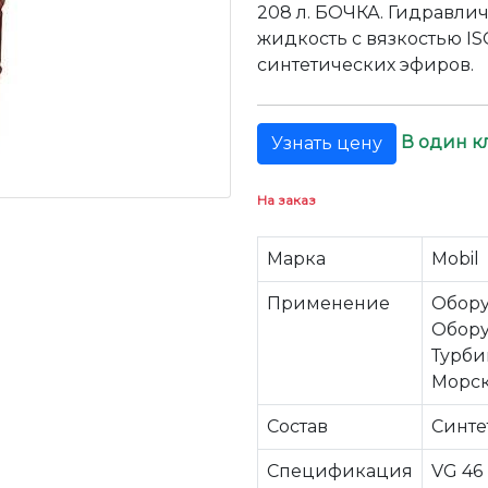
208 л. БОЧКА. Гидравли
жидкость c вязкостью IS
синтетических эфиров.
В один к
Узнать цену
На заказ
Марка
Mobil
Применение
Обору
Обору
Турби
Морск
Состав
Синте
Спецификация
VG 46