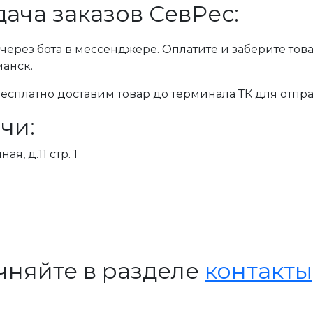
ача заказов СевРес:
через бота в мессенджере. Оплатите и заберите тов
манск.
сплатно доставим товар до терминала ТК для отпра
чи:
я, д.11 стр. 1
чняйте в разделе
контакты