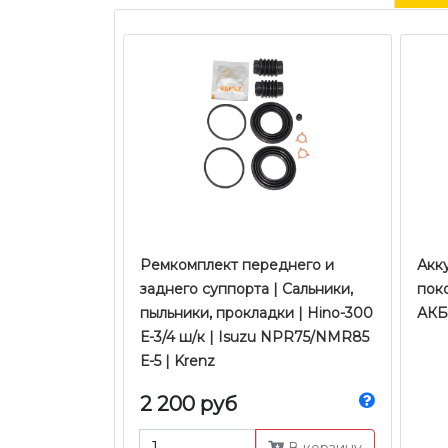
Ремкомплект переднего и
Акку
заднего суппорта | Сальники,
поко
пыльники, прокладки | Hino-300
АКБ 
Е-3/4 ш/к | Isuzu NPR75/NMR85
Е-5 | Krenz
2 200 руб
В корзину