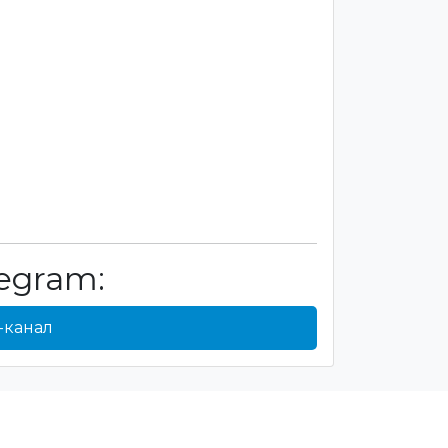
egram:
-канал