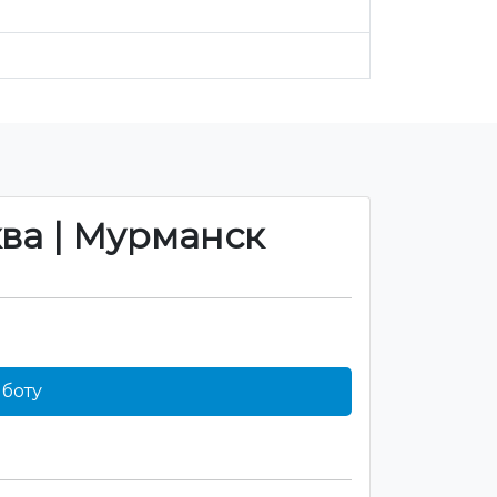
ква | Мурманск
боту