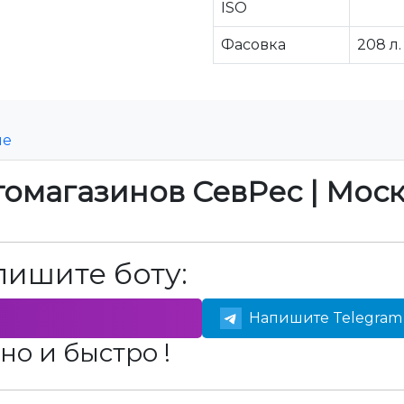
ISO
Фасовка
208 л.
ие
томагазинов СевРес | Мос
пишите боту:
Напишите Telegram 
но и быстро !