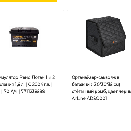
мулятор Рено Логан 1 и 2
Органайзер-саквояж в
ления 1,6 л. | С 2004 г.в. |
багажник (30*30*35 см)
| 70 А/ч | 7711238598
стёганный ромб, цвет черн
AirLine ADSO001