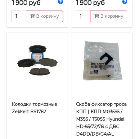
1 900 руб
1 900 руб
В корзину
В корзину
Колодки тормозные
Скоба фиксатор троса
Zekkert BS1762
КПП | КПП M035S5 /
M3S5 / T60S5 Hyundai
HD-65/72/78 с ДВС
D4DD/DB/GA/AL