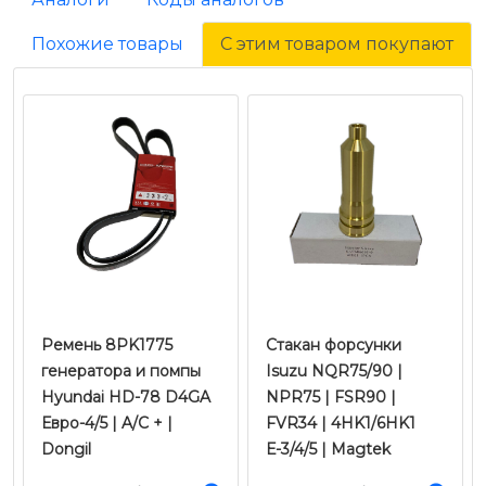
Похожие товары
С этим товаром покупают
Ремень 8PK1775
Стакан форсунки
генератора и помпы
Isuzu NQR75/90 |
Hyundai HD-78 D4GA
NPR75 | FSR90 |
Евро-4/5 | A/C + |
FVR34 | 4HK1/6HK1
Dongil
Е-3/4/5 | Magtek