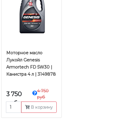
Моторное масло
Лукойл Genesis
Armortech FD 5W30 |
Канистра 4 л | 3149878
4 750
3 750
руб
руб
В корзину