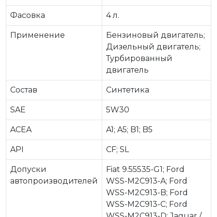
Фасовка
4 л.
Применение
Бензиновый двигатель;
Дизельный двигатель;
Турбированный
двигатель
Состав
Синтетика
SAE
5W30
ACEA
A1; A5; B1; B5
API
CF; SL
Допуски
Fiat 9.55535-G1; Ford
автопроизводителей
WSS-M2C913-A; Ford
WSS-M2C913-B; Ford
WSS-M2C913-C; Ford
WSS-M2C913-D; Jaguar /