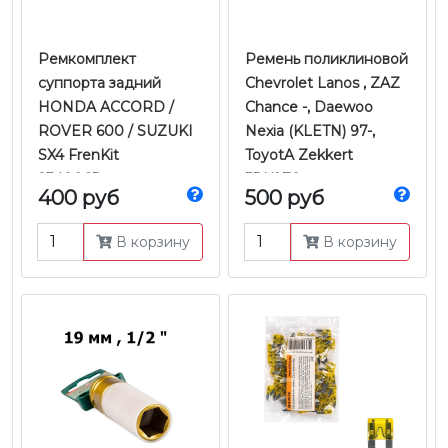
Ремкомплект
Ремень поликлиновой
суппорта задний
Chevrolet Lanos , ZAZ
HONDA ACCORD /
Chance -, Daewoo
ROVER 600 / SUZUKI
Nexia (KLETN) 97-,
SX4 FrenKit
ToyotA Zekkert
234006Ремкомплект
5PK970
400 руб
500 руб
суппорта задний
HONDA ACCORD /
В корзину
В корзину
ROVER 600 / SUZUKI
SX4 FrenKit 234006